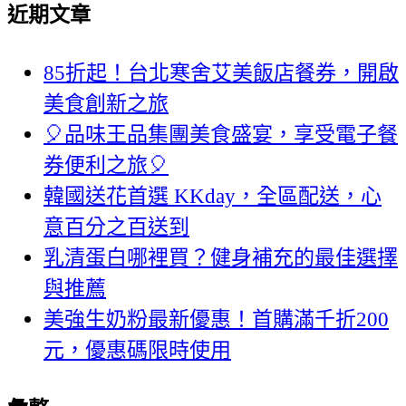
近期文章
85折起！台北寒舍艾美飯店餐券，開啟
美食創新之旅
🎈品味王品集團美食盛宴，享受電子餐
券便利之旅🎈
韓國送花首選 KKday，全區配送，心
意百分之百送到
乳清蛋白哪裡買？健身補充的最佳選擇
與推薦
美強生奶粉最新優惠！首購滿千折200
元，優惠碼限時使用