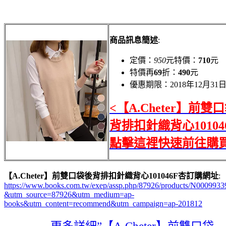
商品訊息簡述
:
定價：
950
元特價：
710
元
特價再
69
折：
490
元
優惠期限：2018年12月31
<【A.Cheter】前雙
背排扣針織背心10104
點擊這裡快速前往購買
【A.Cheter】前雙口袋後背排扣針織背心101046F杏訂購網址
:
https://www.books.com.tw/exep/assp.php/87926/products/N0009933
&utm_source=87926&utm_medium=ap-
books&utm_content=recommend&utm_campaign=ap-201812
→→→→更多詳細”【A.Cheter】前雙口袋