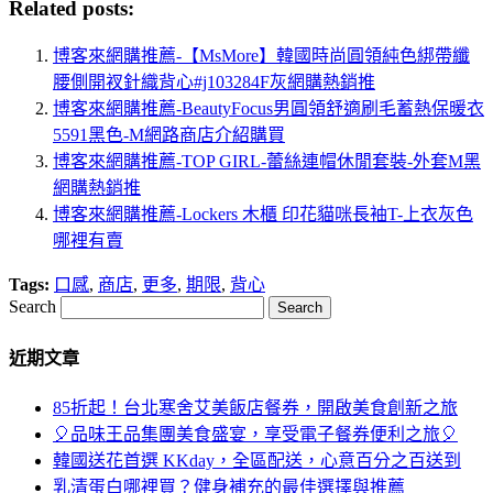
Related posts:
博客來網購推薦-【MsMore】韓國時尚圓領純色綁帶纖
腰側開衩針織背心#j103284F灰網購熱銷推
博客來網購推薦-BeautyFocus男圓領舒適刷毛蓄熱保暖衣
5591黑色-M網路商店介紹購買
博客來網購推薦-TOP GIRL-蕾絲連帽休閒套裝-外套M黑
網購熱銷推
博客來網購推薦-Lockers 木櫃 印花貓咪長袖T-上衣灰色
哪裡有賣
Tags:
口感
,
商店
,
更多
,
期限
,
背心
Search
近期文章
85折起！台北寒舍艾美飯店餐券，開啟美食創新之旅
🎈品味王品集團美食盛宴，享受電子餐券便利之旅🎈
韓國送花首選 KKday，全區配送，心意百分之百送到
乳清蛋白哪裡買？健身補充的最佳選擇與推薦