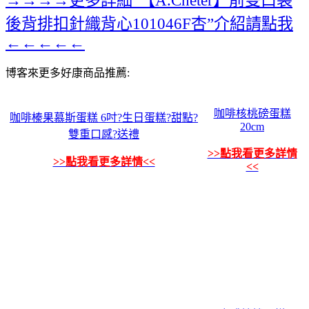
後背排扣針織背心101046F杏”介紹請點我
←←←←←
博客來更多好康商品推薦:
咖啡核桃磅蛋糕
咖啡榛果慕斯蛋糕 6吋?生日蛋糕?甜點?
20cm
雙重口感?送禮
>>點我看更多詳情
>>點我看更多詳情<<
<<