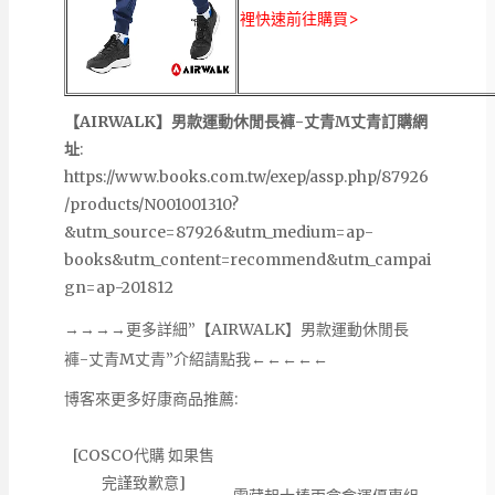
裡快速前往購買>
【AIRWALK】男款運動休閒長褲-丈青M丈青訂購網
址
:
https://www.books.com.tw/exep/assp.php/87926
/products/N001001310?
&utm_source=87926&utm_medium=ap-
books&utm_content=recommend&utm_campai
gn=ap-201812
→→→→更多詳細”【AIRWALK】男款運動休閒長
褲-丈青M丈青”介紹請點我←←←←←
博客來更多好康商品推薦:
[COSCO代購 如果售
完謹致歉意]