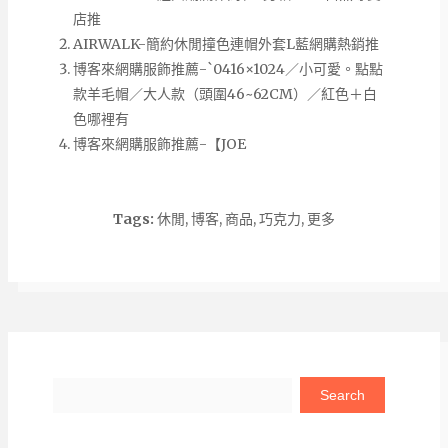
店推
AIRWALK-簡約休閒撞色連帽外套L藍網購熱銷推
博客來網購服飾推薦-`0416×1024／小可愛。點點
款羊毛帽／大人款（頭圍46~62CM）／紅色＋白
色哪裡有
博客來網購服飾推薦-【JOE
Tags:
休閒
,
博客
,
商品
,
巧克力
,
更多
Search