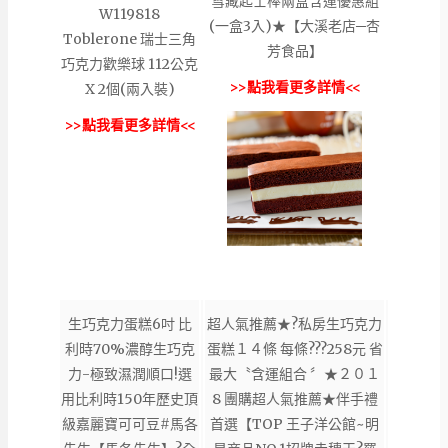
雪藏起士棒兩盒含運優惠組
W119818
(一盒3入)★【大溪老店─杏
Toblerone 瑞士三角
芳食品】
巧克力歡樂球 112公克
>>點我看更多詳情<<
X 2個(兩入裝)
>>點我看更多詳情<<
生巧克力蛋糕6吋 比
超人氣推薦★?私房生巧克力
利時70%濃醇生巧克
蛋糕１４條 每條???258元 省
力-極致濕潤順口!選
最大〝含運組合 〞★２０１
用比利時150年歷史頂
8 團購超人氣推薦★伴手禮
級嘉麗寶可可豆#馬各
首選【TOP 王子洋公館~明