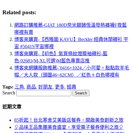
Related posts:
網路訂購推薦-GIAT 180D奈米銀鍺恆溫發熱褲襪F夜藍
哪裡有賣
博客來購買-【西雅圖 KAVU】Beckler 經典休閒襯衫 宇
宙 #5041S宇宙哪裡
博客來購買-【初色】氣質條紋燈籠袖襯衫-藍
色-92681(M-XL可選)M藍色專賣店推
博客來網購服飾推薦-`0416×1024／小可愛。點點款羊毛
帽／大人款（頭圍46~62CM）／紅色＋白色哪裡有
Tags:
三角
,
商品
,
好朋友
,
更多
,
經典
Search
近期文章
85折起！台北寒舍艾美飯店餐券，開啟美食創新之旅
🎈品味王品集團美食盛宴，享受電子餐券便利之旅🎈