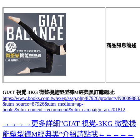
商品訊息簡述
:
GIAT 視覺-3KG 微整機能塑型褲M經典黑訂購網址
:
https://www.books.com.tw/exep/assp.php/87926/products/N0009883
&utm_source=87926&utm_medium=ap-
books&utm_content=recommend&utm_campaign=ap-201812
→→→→更多詳細”GIAT 視覺-3KG 微整機
能塑型褲M經典黑”介紹請點我←←←←←