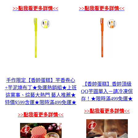
>>點我看更多詳情<<
>>點我看更多詳情<<
手作限定【香帥蛋糕】芋香卷心
【香帥蛋糕】香帥頂級
+芋泥燒布丁★免運熱銷組★上班
QQ芋圓單入－請冷凍保
這黨事、綜藝大熱門 藝人推薦★
存！★限時滿499免運★
特價$599含運★限時滿499免運★
>>點我看更多詳情<<
>>點我看更多詳情<<