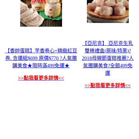
【亞尼克】 亞尼克生乳
【香帥蛋糕】芋香卷心+精緻紅豆
雙捲禮盒(原味/特黑)?
卷. 含運組$699 原價$770 ?人氣團
2018母親節蛋糕推薦?人
購美食★限時滿499免運★
氣團購美食?全館499免
運
>>點我看更多詳情<<
>>點我看更多詳情<<