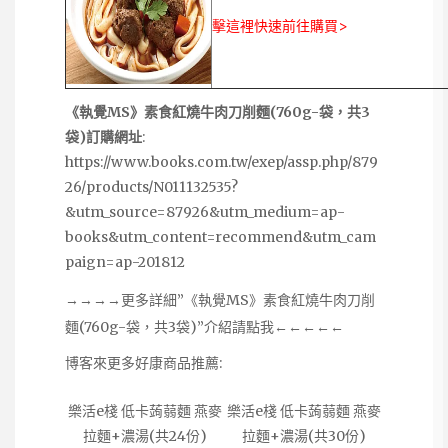
擊這裡快速前往購買>
《執覺MS》素食紅燒牛肉刀削麵(760g-袋，共3
袋)訂購網址
:
https://www.books.com.tw/exep/assp.php/879
26/products/N011132535?
&utm_source=87926&utm_medium=ap-
books&utm_content=recommend&utm_cam
paign=ap-201812
→→→→更多詳細”《執覺MS》素食紅燒牛肉刀削
麵(760g-袋，共3袋)”介紹請點我←←←←←
博客來更多好康商品推薦:
樂活e棧 低卡蒟蒻麵 燕麥
樂活e棧 低卡蒟蒻麵 燕麥
拉麵+濃湯(共24份)
拉麵+濃湯(共30份)