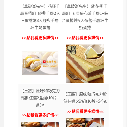
【拿破崙先生】花樣千
【拿破崙先生】獻·花季千
層蛋捲組_經典千層2入
層組_五星級布蕾千層1+綜
+蛋捲燒8入經典千層
合蛋捲燒4入布蕾千層1+牛
2+牛奶蛋捲
奶蛋捲
>>點我看更多詳情<<
>>點我看更多詳情<<
【王將】原味和巧克力
【王將】原味和巧克力鬆
鬆餅任選2盒組(10片-
餅任選6盒組(10片-盒)A
盒)A
>>點我看更多詳情<<
>>點我看更多詳情<<