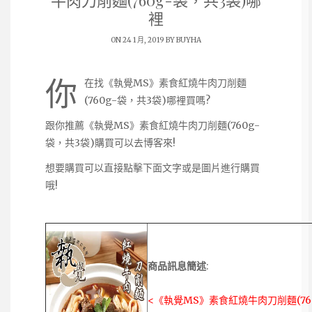
牛肉刀削麵(760g-袋，共3袋)哪
裡
ON 24 1 月, 2019 BY
BUYHA
你
在找《執覺MS》素食紅燒牛肉刀削麵
(760g-袋，共3袋)哪裡買嗎?
跟你推薦《執覺MS》素食紅燒牛肉刀削麵(760g-
袋，共3袋)購買可以去博客來!
想要購買可以直接點擊下面文字或是圖片進行購買
哦!
商品訊息簡述
:
<《執覺MS》素食紅燒牛肉刀削麵(76