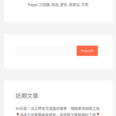
Tags:
刀削麵
,
商品
,
更多
,
燕麥拉
,
牛肉
Search
近期文章
85折起！台北寒舍艾美飯店餐券，開啟美食創新之旅
品味王品集團美食盛宴，享受電子餐券便利之旅