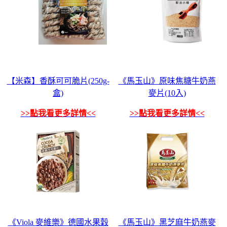
【米森】香酥可可脆片(250g-
《馬玉山》原味焦糖牛奶燕
盒)
麥片(10入)
>>點我看更多詳情<<
>>點我看更多詳情<<
《Viola 麥維樂》德國水果穀
《馬玉山》黑芝麻牛奶燕麥