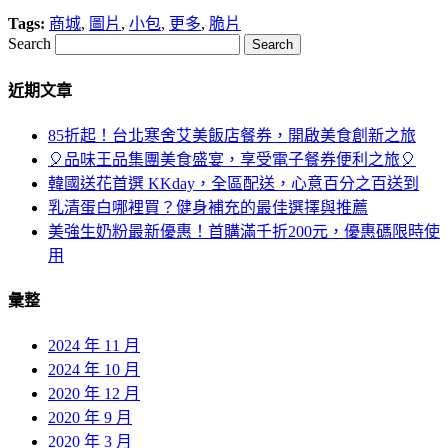
Tags:
商城
,
圖片
,
小包
,
更多
,
脆片
Search
近期文章
85折起！台北寒舍艾美飯店餐券，開啟美食創新之旅
🎈品味王品集團美食盛宴，享受電子餐券便利之旅🎈
韓國送花首選 KKday，全區配送，心意百分之百送到
乳清蛋白哪裡買？健身補充的最佳選擇與推薦
美強生奶粉最新優惠！首購滿千折200元，優惠碼限時使
用
彙整
2024 年 11 月
2024 年 10 月
2020 年 12 月
2020 年 9 月
2020 年 3 月