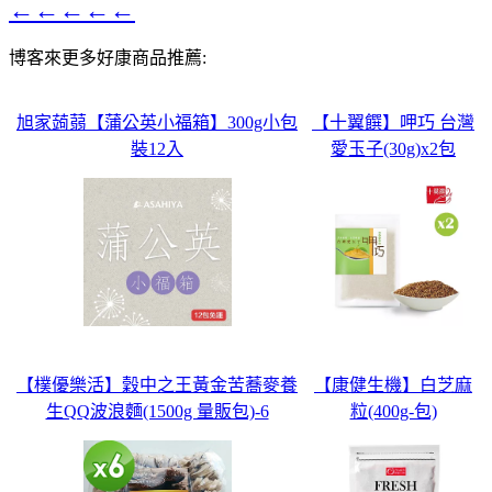
←←←←←
博客來更多好康商品推薦:
旭家蒟蒻【蒲公英小福箱】300g小包
【十翼饌】呷巧 台灣
裝12入
愛玉子(30g)x2包
【樸優樂活】穀中之王黃金苦蕎麥養
【康健生機】白芝麻
生QQ波浪麵(1500g 量販包)-6
粒(400g-包)