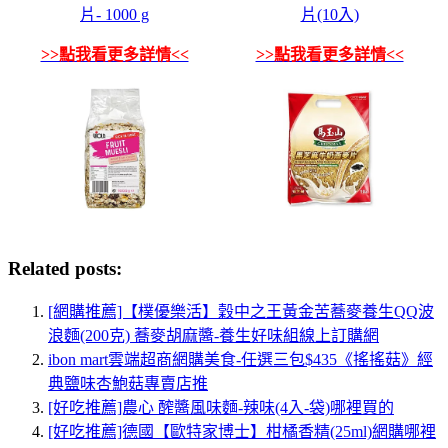
片- 1000 g
片(10入)
>>點我看更多詳情<<
>>點我看更多詳情<<
Related posts:
[網購推薦]【樸優樂活】穀中之王黃金苦蕎麥養生QQ波
浪麵(200克) 蕎麥胡麻醬-養生好味組線上訂購網
ibon mart雲端超商網購美食-任選三包$435《搖搖菇》經
典鹽味杏鮑菇專賣店推
[好吃推薦]農心 醡醬風味麵-辣味(4入-袋)哪裡買的
[好吃推薦]德國【歐特家博士】柑橘香精(25ml)網購哪裡