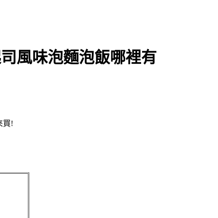
－獨家起司風味泡麵泡飯哪裡有
來買!