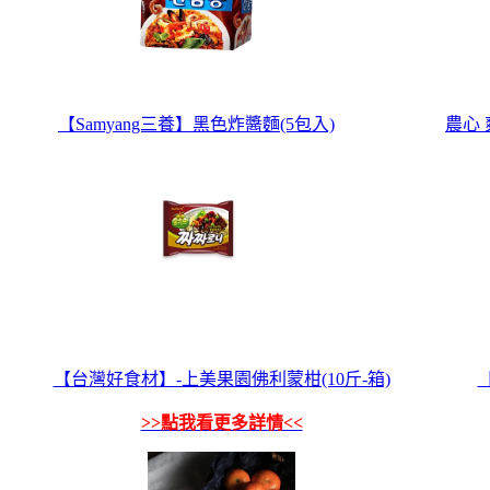
【Samyang三養】黑色炸醬麵(5包入)
農心 
【台灣好食材】-上美果園佛利蒙柑(10斤-箱)
>>點我看更多詳情<<