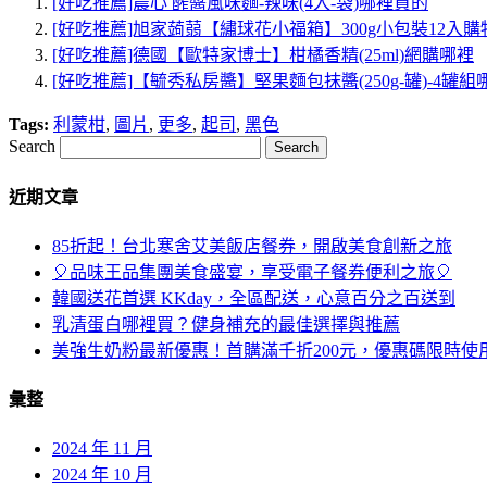
[好吃推薦]農心 醡醬風味麵-辣味(4入-袋)哪裡買的
[好吃推薦]旭家蒟蒻【繡球花小福箱】300g小包裝12入
[好吃推薦]德國【歐特家博士】柑橘香精(25ml)網購哪裡
[好吃推薦]【毓秀私房醬】堅果麵包抹醬(250g-罐)-4罐
Tags:
利蒙柑
,
圖片
,
更多
,
起司
,
黑色
Search
近期文章
85折起！台北寒舍艾美飯店餐券，開啟美食創新之旅
🎈品味王品集團美食盛宴，享受電子餐券便利之旅🎈
韓國送花首選 KKday，全區配送，心意百分之百送到
乳清蛋白哪裡買？健身補充的最佳選擇與推薦
美強生奶粉最新優惠！首購滿千折200元，優惠碼限時使
彙整
2024 年 11 月
2024 年 10 月