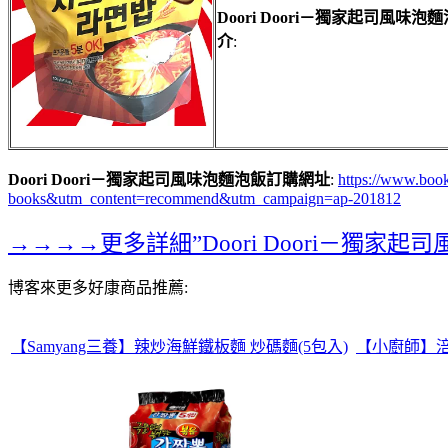
Doori Doori－獨家起司風味泡
介
:
Doori Doori－獨家起司風味泡麵泡飯訂購網址
:
https://www.bo
books&utm_content=recommend&utm_campaign=ap-201812
→→→→更多詳細”Doori Doori－獨家
博客來更多好康商品推薦:
【Samyang三養】辣炒海鮮鐵板麵 炒碼麵(5包入)
【小廚師】涪陵