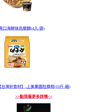
爽口海鮮味烏龍麵(4入-袋)
【台灣好食材】-上美果園肚臍柑(10斤-箱)
>>點我看更多詳情<<