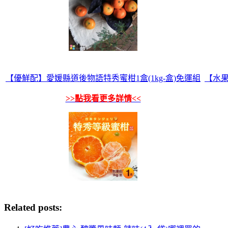
【優鮮配】愛媛縣道後物語特秀蜜柑1盒(1kg-盒)免運組
【水果
>>點我看更多詳情<<
Related posts: