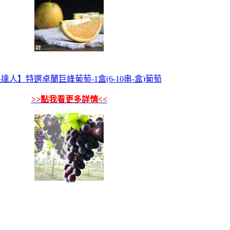
達人】特選卓蘭巨峰葡萄-1盒(6-10串-盒)葡萄
>>點我看更多詳情<<