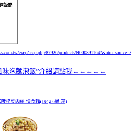
麵泡飯簡
oks.com.tw/exep/assp.php/87926/products/N000891164?&utm_sourc
起司風味泡麵泡飯”介紹請點我←←←←←
榨菜肉絲-慢食麵(194g-6桶-箱)