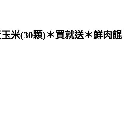
黃玉米(30顆)＊買就送＊鮮肉餛