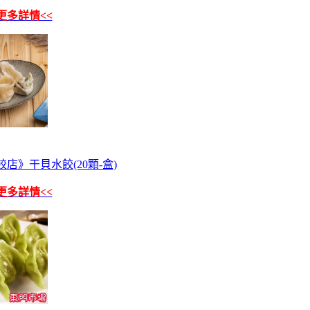
更多詳情<<
店》干貝水餃(20顆-盒)
更多詳情<<