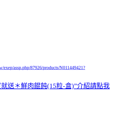
tw/exep/assp.php/87926/products/N011449421?
買就送＊鮮肉餛飩(15粒-盒)”介紹請點我