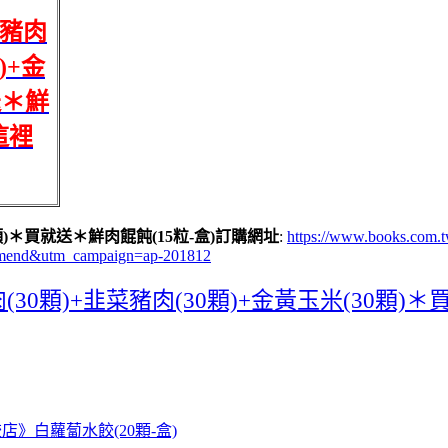
菜豬肉
)+金
送＊鮮
這裡
顆)＊買就送＊鮮肉餛飩(15粒-盒)訂購網址
:
https://www.books.com.
mend&utm_campaign=ap-201812
顆)+韭菜豬肉(30顆)+金黃玉米(30顆)＊
》白蘿蔔水餃(20顆-盒)