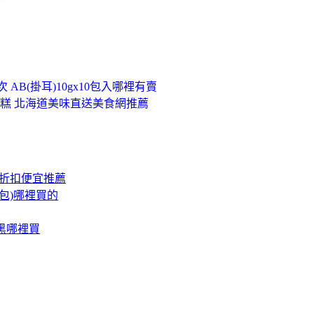
 AB(掛耳)10gx10包入哪裡有賣
糕 北海道美味直送美食網推薦
盒)折扣便宜推薦
包)哪裡買的
M黑哪裡買