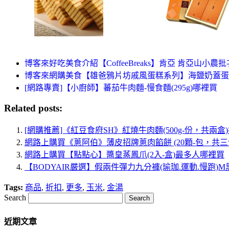
博客來好吃美食介紹【CoffeeBreaks】肯亞 肯亞山小農批次
博客來網購美食【雄爸鴉片坊戚風蛋糕系列】海鹽奶蓋蛋
[網路專賣]【小廚師】蕃茄牛肉麵-慢食麵(295g)哪裡買
Related posts:
[網購推薦]《紅豆食府SH》紅燒牛肉麵(500g-份，共兩
網路上購買《蔥阿伯》薄皮招牌蔥肉餡餅 (20顆-包，共三
網路上購買【點點心】醬皇蒸鳳爪(2入-盒)最多人哪裡買
【BODYAIR嚴選】假兩件彈力九分褲(瑜珈.運動.慢跑)
Tags:
商品
,
折扣
,
更多
,
玉米
,
金湯
Search
近期文章