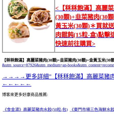
<【秝秝飽滿】高麗
(30顆)+韭菜豬肉(30顆
黃玉米(30顆)＊買就
肉餛飩(15粒-盒)點擊
快速前往購買>
【秝秝飽滿】高麗菜豬肉(30顆)+韭菜豬肉(30顆)+金黃玉米(30
&utm_source=87926&utm_medium=ap-books&utm_content=recom
→→→→更多詳細”【秝秝飽滿】高麗菜豬肉(30
←←←←←
博客來更多好康商品推薦:
《食金湯》高麗菜豬肉水餃(50粒-包)
《東門市場三色海鮮水餃店