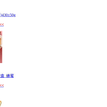
30±50g
<<
盒_蜂蜜
<<