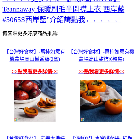
Teannaway 保暖刷毛半開襟上衣 西岸藍
#5065S西岸藍”介紹請點我←←←←←
博客來更多好康商品推薦:
【台灣好食材】-萬柿如意有
【台灣好食材】-萬柿如意有機
機農場高山樹番茄(2盒)
農場高山甜柿(6粒裝)
>>點我看更多詳情<<
>>點我看更多詳情<<
【台灣好食材】-友善大地綠
【優鮮配】水蜜桃蘋果+紅顏