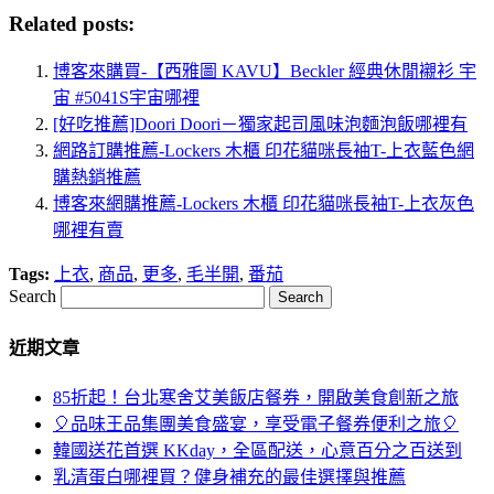
Related posts:
博客來購買-【西雅圖 KAVU】Beckler 經典休閒襯衫 宇
宙 #5041S宇宙哪裡
[好吃推薦]Doori Doori－獨家起司風味泡麵泡飯哪裡有
網路訂購推薦-Lockers 木櫃 印花貓咪長袖T-上衣藍色網
購熱銷推薦
博客來網購推薦-Lockers 木櫃 印花貓咪長袖T-上衣灰色
哪裡有賣
Tags:
上衣
,
商品
,
更多
,
毛半開
,
番茄
Search
近期文章
85折起！台北寒舍艾美飯店餐券，開啟美食創新之旅
🎈品味王品集團美食盛宴，享受電子餐券便利之旅🎈
韓國送花首選 KKday，全區配送，心意百分之百送到
乳清蛋白哪裡買？健身補充的最佳選擇與推薦