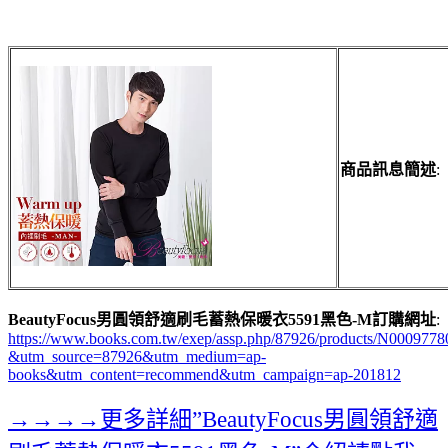
商品訊息簡述
:
BeautyFocus男圓領舒適刷毛蓄熱保暖衣5591黑色-M訂購網址
:
https://www.books.com.tw/exep/assp.php/87926/products/N0009778
&utm_source=87926&utm_medium=ap-
books&utm_content=recommend&utm_campaign=ap-201812
→→→→更多詳細”BeautyFocus男圓領舒適