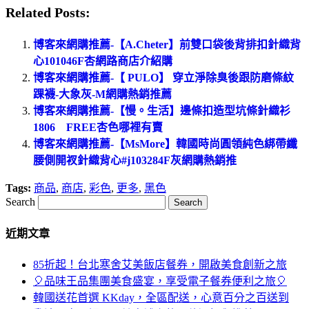
Related Posts:
博客來網購推薦-【A.Cheter】前雙口袋後背排扣針織背
心101046F杏網路商店介紹購
博客來網購推薦-【 PULO】 穿立淨除臭後跟防磨條紋
踝襪-大象灰-M網購熱銷推薦
博客來網購推薦-【慢。生活】邊條扣造型坑條針織衫
1806 FREE杏色哪裡有賣
博客來網購推薦-【MsMore】韓國時尚圓領純色綁帶纖
腰側開衩針織背心#j103284F灰網購熱銷推
Tags:
商品
,
商店
,
彩色
,
更多
,
黑色
Search
近期文章
85折起！台北寒舍艾美飯店餐券，開啟美食創新之旅
🎈品味王品集團美食盛宴，享受電子餐券便利之旅🎈
韓國送花首選 KKday，全區配送，心意百分之百送到