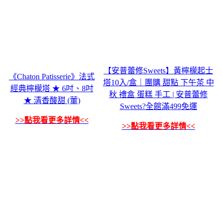
【安普蕾修Sweets】黃檸檬起士
《Chaton Patisserie》法式
塔10入/盒｜團購 甜點 下午茶 中
經典檸檬塔 ★ 6吋、8吋
秋 禮盒 蛋糕 手工 | 安普蕾修
★ 清香酸甜 (葷)
Sweets?全館滿499免運
>>點我看更多詳情<<
>>點我看更多詳情<<