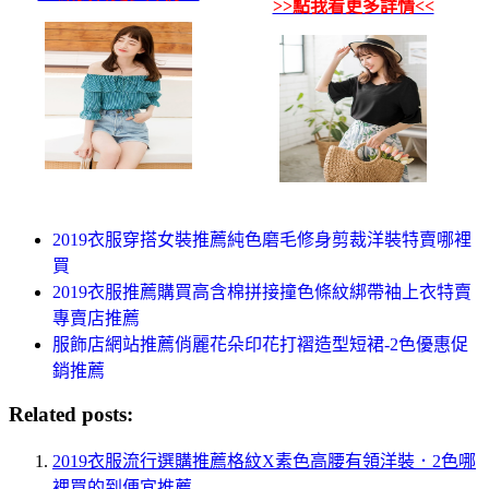
>>點我看更多詳情<<
2019衣服穿搭女裝推薦純色磨毛修身剪裁洋裝特賣哪裡
買
2019衣服推薦購買高含棉拼接撞色條紋綁帶袖上衣特賣
專賣店推薦
服飾店網站推薦俏麗花朵印花打褶造型短裙-2色優惠促
銷推薦
Related posts:
2019衣服流行選購推薦格紋X素色高腰有領洋裝．2色哪
裡買的到便宜推薦