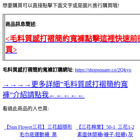
想要購買可以直接點擊下面文字或是圖片進行購買哦!
商品訊息簡述
:
<毛料質感打褶簡約寬褲點擊這裡快速前
買>
毛料質感打褶簡約寬褲訂購網址
:
https://shopsquare.co/2Qkyo
→→→→更多詳細”毛料質感打褶簡約寬
褲”介紹請點我←←←←←
看過此商品的人也買:
【Sun Flower三花】三花超隱形
【三花棉業】50-1_三花1-2
毛巾底運動襪_黑
素面休閒襪(襪子-短襪) 灰