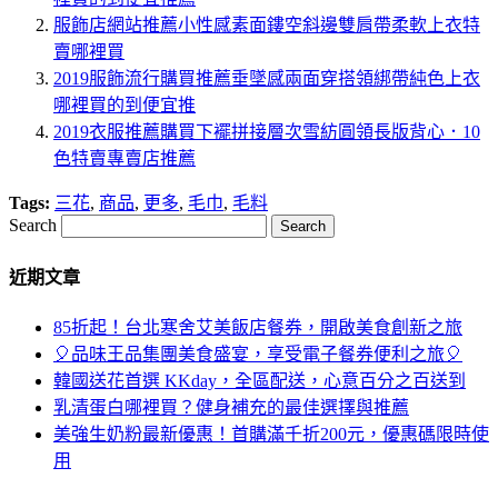
服飾店網站推薦小性感素面鏤空斜邊雙肩帶柔軟上衣特
賣哪裡買
2019服飾流行購買推薦垂墜感兩面穿搭領綁帶純色上衣
哪裡買的到便宜推
2019衣服推薦購買下襬拼接層次雪紡圓領長版背心．10
色特賣專賣店推薦
Tags:
三花
,
商品
,
更多
,
毛巾
,
毛料
Search
近期文章
85折起！台北寒舍艾美飯店餐券，開啟美食創新之旅
🎈品味王品集團美食盛宴，享受電子餐券便利之旅🎈
韓國送花首選 KKday，全區配送，心意百分之百送到
乳清蛋白哪裡買？健身補充的最佳選擇與推薦
美強生奶粉最新優惠！首購滿千折200元，優惠碼限時使
用