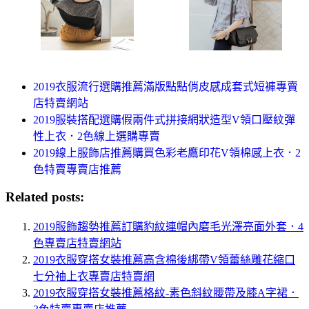
2019衣服流行選購推薦滿版點點俏皮感成套式短褲專賣
店特賣網站
2019服裝搭配選購假兩件式拼接網狀造型V領口壓紋彈
性上衣．2色線上選購專賣
2019線上服飾店推薦購買色彩老鷹印花V領棉感上衣．2
色特賣專賣店推薦
Related posts:
2019服飾趨勢推薦訂購豹紋連帽內磨毛光澤亮面外套．4
色專賣店特賣網站
2019衣服穿搭女裝推薦高含棉後綁帶V領蕾絲雕花縮口
七分袖上衣專賣店特賣網
2019衣服穿搭女裝推薦格紋-素色斜紋腰帶及膝A字裙．