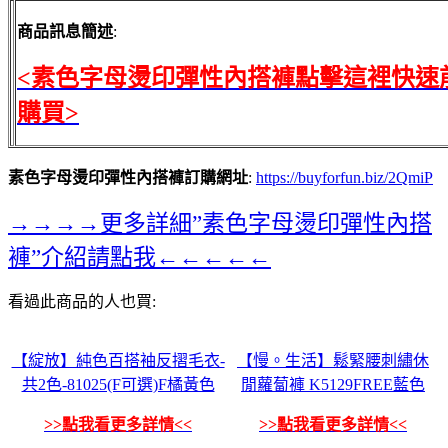
商品訊息簡述
:
<素色字母燙印彈性內搭褲點擊這裡快速
購買>
素色字母燙印彈性內搭褲訂購網址
:
https://buyforfun.biz/2QmiP
→→→→更多詳細”素色字母燙印彈性內搭
褲”介紹請點我←←←←←
看過此商品的人也買:
【綻放】純色百搭袖反摺毛衣-
【慢。生活】鬆緊腰刺繡休
共2色-81025(F可選)F橘黃色
閒蘿蔔褲 K5129FREE藍色
>>點我看更多詳情<<
>>點我看更多詳情<<