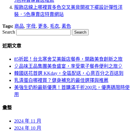
3色特賣專賣店推薦
服飾店線上哪裡買多色交叉美背開衩下襬設計彈性洋
裝．5色專賣店特賣網站
Tags:
商品
,
字母
,
更多
,
毛衣
,
素色
Search
近期文章
85折起！台北寒舍艾美飯店餐券，開啟美食創新之旅
🎈品味王品集團美食盛宴，享受電子餐券便利之旅🎈
韓國送花首選 KKday，全區配送，心意百分之百送到
乳清蛋白哪裡買？健身補充的最佳選擇與推薦
美強生奶粉最新優惠！首購滿千折200元，優惠碼限時使
用
彙整
2024 年 11 月
2024 年 10 月