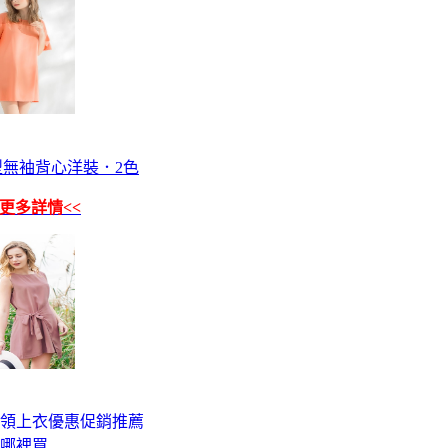
無袖背心洋裝．2色
看更多詳情<<
帶領上衣優惠促銷推薦
賣哪裡買