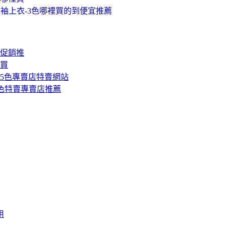
連袖上衣-3色哪裡買的到便宜推薦
惠促銷推
裡買
5色專賣店特賣網站
3色特賣專賣店推薦
用