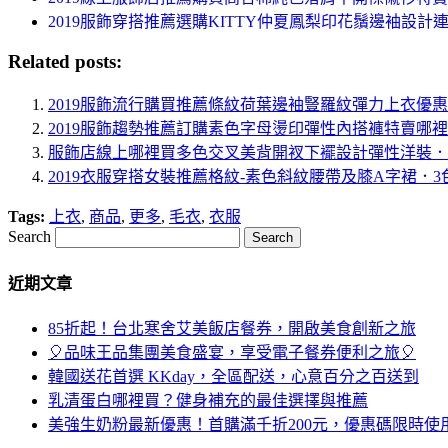
2019服飾穿搭推薦選購KITTY仲夏鳳梨印花鬚邊袖設計
Related posts:
2019服飾流行購買推薦條紋荷葉邊袖豎羅紋彈力上衣優
2019服飾趨勢推薦訂購素色字母燙印彈性內搭褲特賣哪
服飾店線上哪裡買多色交叉美背開衩下襬設計彈性洋裝．
2019衣服穿搭女裝推薦格紋-素色斜紋腰帶及膝A字裙．
Tags:
上衣
,
商品
,
更多
,
毛衣
,
衣服
Search
近期文章
85折起！台北寒舍艾美飯店餐券，開啟美食創新之旅
🎈品味王品集團美食盛宴，享受電子餐券便利之旅🎈
韓國送花首選 KKday，全區配送，心意百分之百送到
乳清蛋白哪裡買？健身補充的最佳選擇與推薦
美強生奶粉最新優惠！首購滿千折200元，優惠碼限時使