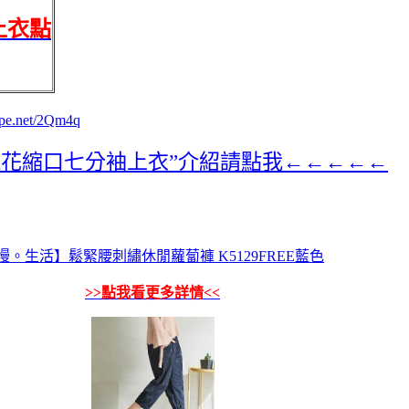
上衣點
rape.net/2Qm4q
雕花縮口七分袖上衣”介紹請點我←←←←←
慢。生活】鬆緊腰刺繡休閒蘿蔔褲 K5129FREE藍色
>>點我看更多詳情<<