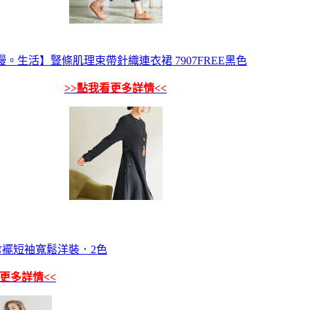
慢。生活】豎條肌理束帶針織連衣裙 7907FREE黑色
>>點我看更多詳情<<
襬短袖寬鬆洋裝．2色
看更多詳情<<