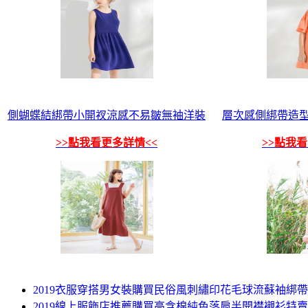
側蝴蝶結綁帶小開衩涼感不易皺無袖洋裝
層次感側綁帶造型
>>點我看更多詳情<<
>>點我
2019衣服穿搭男女裝購買民俗風刺繡印花毛球流蘇袖綁
2019線上服飾店推薦購買高含棉純色落肩半開襟襯衫特