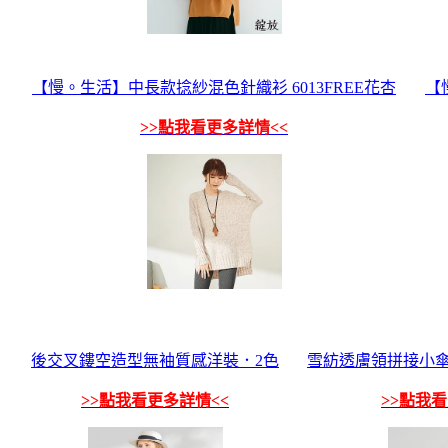
【慢。生活】中長款捻紗混色針織衫 6013FREE花杏
【
>>點我看更多詳情<<
後交叉鏤空造型無袖質感洋裝．2色
雪紡透膚領拼接小傘
>>點我看更多詳情<<
>>點我