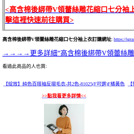
<高含棉後綁帶V領蕾絲雕花縮口七分袖
擊這裡快速前往購買>
高含棉後綁帶V領蕾絲雕花縮口七分袖上衣訂購網址
:
https://ig
→→→→更多詳細”高含棉後綁帶V領蕾絲
看過此商品的人也買:
【綻放】純色百搭袖反摺毛衣-共2色-81025(F可選)F橘黃色
【
>>點我看更多詳情<<