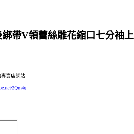
棉後綁帶V領蕾絲雕花縮口七分袖
的專賣店網站
rape.net/2Qm4q