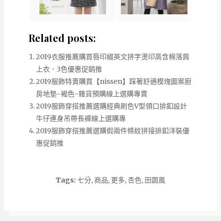
Related posts:
2019衣服推薦購買唇印綴英文拼字燙印高含棉落肩
上衣．3色優惠促銷推
2019服飾特賣購買【nissen】踩著舒適模塊圖案廚
房地墊-褐色-雜貨預購線上選購專賣
2019服飾穿搭推薦選購經典刷色V型領口排釦設計
牛仔連身吊帶長褲線上選購專
2019服飾穿搭推薦選購假兩件條紋拼接排釦洋裝優
惠促銷推
Tags:
七分
,
商品
,
更多
,
杏色
,
田園風