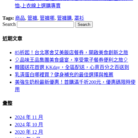
恤-上衣線上選購專賣
Tags:
商品
,
管褲
,
管褲哪
,
管褲購
,
罩衫
Search
近期文章
85折起！台北寒舍艾美飯店餐券，開啟美食創新之旅
🎈品味王品集團美食盛宴，享受電子餐券便利之旅🎈
韓國送花首選 KKday，全區配送，心意百分之百送到
乳清蛋白哪裡買？健身補充的最佳選擇與推薦
美強生奶粉最新優惠！首購滿千折200元，優惠碼限時使
用
彙整
2024 年 11 月
2024 年 10 月
2020 年 12 月