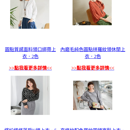
圓點質感面料領口綁帶上
內磨毛純色圓點拼羅紋領休閒上
衣．2色
衣．2色
>>點我看更多詳情<<
>>點我看更多詳情<<