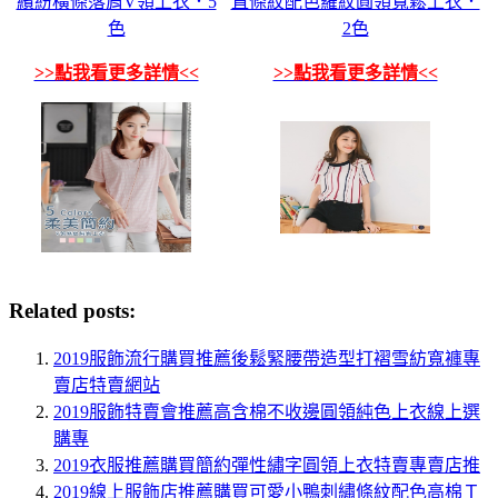
繽紛橫條落肩V領上衣．5
直條紋配色羅紋圓領寬鬆上衣．
色
2色
>>點我看更多詳情<<
>>點我看更多詳情<<
Related posts:
2019服飾流行購買推薦後鬆緊腰帶造型打褶雪紡寬褲專
賣店特賣網站
2019服飾特賣會推薦高含棉不收邊圓領純色上衣線上選
購專
2019衣服推薦購買簡約彈性繡字圓領上衣特賣專賣店推
2019線上服飾店推薦購買可愛小鴨刺繡條紋配色高棉Ｔ