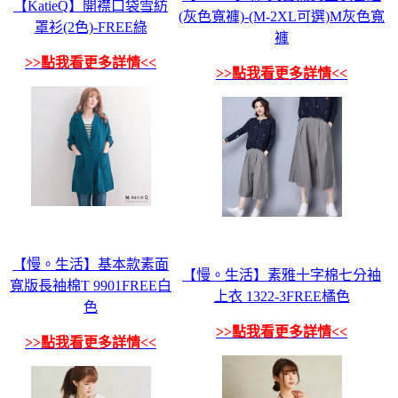
【KatieQ】開襟口袋雪紡
(灰色寬褲)-(M-2XL可選)M灰色寬
罩衫(2色)-FREE綠
褲
>>點我看更多詳情<<
>>點我看更多詳情<<
【慢。生活】基本款素面
【慢。生活】素雅十字棉七分袖
寬版長袖棉T 9901FREE白
上衣 1322-3FREE橘色
色
>>點我看更多詳情<<
>>點我看更多詳情<<