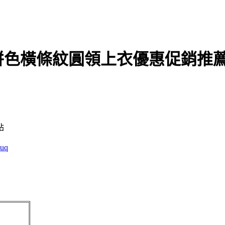
．拼色橫條紋圓領上衣優惠促銷推
站
luq