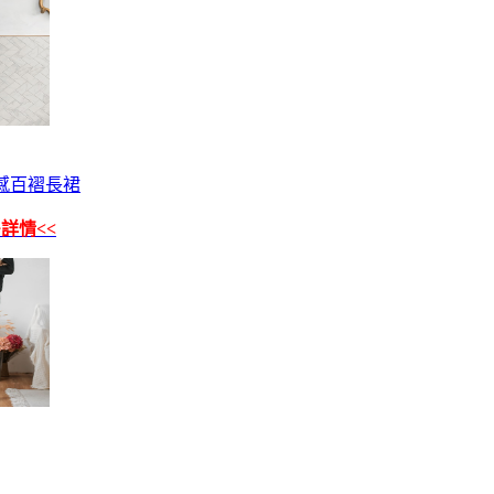
感百褶長裙
詳情<<