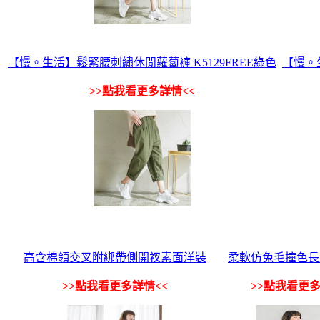
【慢。生活】鬆緊腰刺繡休閒蘿蔔褲 K5129FREE綠色
【慢。
>>點我看更多詳情<<
高含棉領交叉附綁帶側開衩素面洋裝
柔軟仿兔毛撞色長
>>點我看更多詳情<<
>>點我看更多