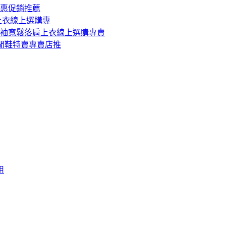
優惠促銷推薦
上衣線上選購專
折袖寬鬆落肩上衣線上選購專賣
休閒鞋特賣專賣店推
用