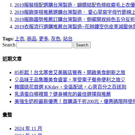
2019服裝搭配選購台灣製造．蝴蝶結配色條紋磨毛上衣
2019服飾穿搭推薦選購台灣製造． 愛心草寫字母竹節棉
2019服飾趨勢推薦訂購台灣製造．側襬開衩純色五分反
2019衣服流行選購推薦台灣製造~花辦鏤空仿皮革減壓
Tags:
上衣
,
商品
,
更多
,
灰色
,
站台
Search
近期文章
85折起！台北寒舍艾美飯店餐券，開啟美食創新之旅
🎈品味王品集團美食盛宴，享受電子餐券便利之旅🎈
韓國送花首選 KKday，全區配送，心意百分之百送到
乳清蛋白哪裡買？健身補充的最佳選擇與推薦
美強生奶粉最新優惠！首購滿千折200元，優惠碼限時使
彙整
2024 年 11 月