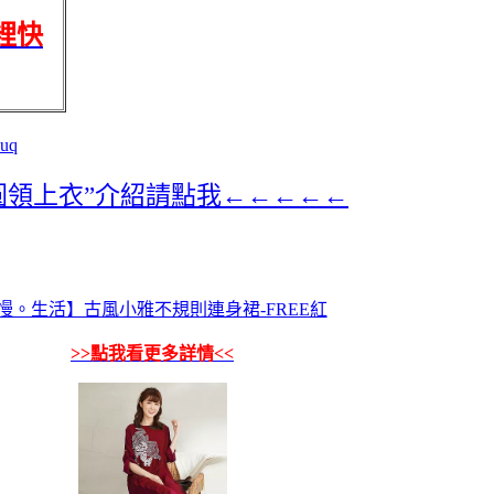
裡快
luq
圓領上衣”介紹請點我←←←←←
慢。生活】古風小雅不規則連身裙-FREE紅
>>點我看更多詳情<<