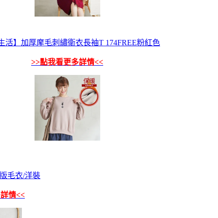
生活】加厚摩毛刺繡衛衣長袖T 174FREE粉紅色
>>點我看更多詳情<<
版毛衣/洋裝
詳情<<