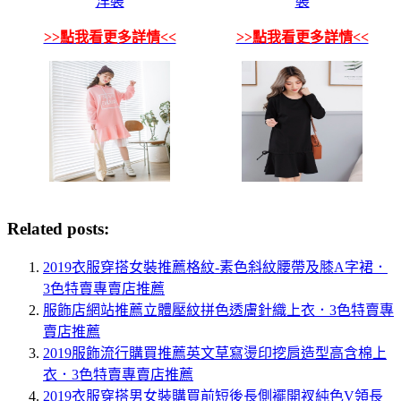
洋裝
裝
>>點我看更多詳情<<
>>點我看更多詳情<<
Related posts:
2019衣服穿搭女裝推薦格紋-素色斜紋腰帶及膝A字裙．
3色特賣專賣店推薦
服飾店網站推薦立體壓紋拼色透膚針織上衣．3色特賣專
賣店推薦
2019服飾流行購買推薦英文草寫燙印挖肩造型高含棉上
衣．3色特賣專賣店推薦
2019衣服穿搭男女裝購買前短後長側襬開衩純色V領長