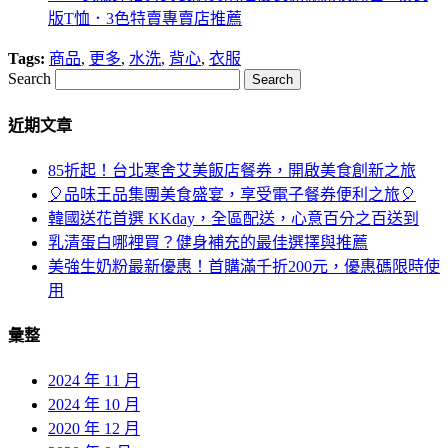
版T恤．3色特賣專賣店推薦
Tags:
商品
,
更多
,
水洗
,
背心
,
衣服
Search
近期文章
85折起！台北寒舍艾美飯店餐券，開啟美食創新之旅
🎈品味王品集團美食盛宴，享受電子餐券便利之旅🎈
韓國送花首選 KKday，全區配送，心意百分之百送到
乳清蛋白哪裡買？健身補充的最佳選擇與推薦
美強生奶粉最新優惠！首購滿千折200元，優惠碼限時使
用
彙整
2024 年 11 月
2024 年 10 月
2020 年 12 月