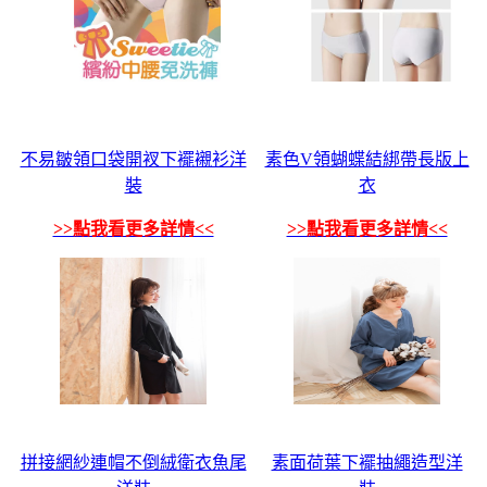
不易皺領口袋開衩下襬襯衫洋
素色V領蝴蝶結綁帶長版上
裝
衣
>>點我看更多詳情<<
>>點我看更多詳情<<
拼接網紗連帽不倒絨衛衣魚尾
素面荷葉下襬抽繩造型洋