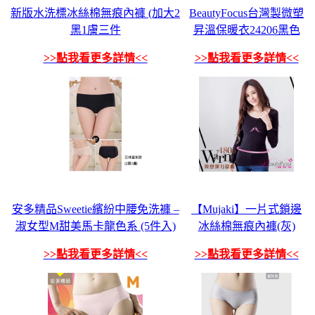
新版水洗標冰絲棉無痕內褲 (加大2
BeautyFocus台灣製微塑
黑1膚三件
昇溫保暖衣24206黑色
>>點我看更多詳情<<
>>點我看更多詳情<<
安多精品Sweetie繽紛中腰免洗褲 –
【Mujaki】一片式鎖邊
淑女型M甜美馬卡龍色系 (5件入)
冰絲棉無痕內褲(灰)
>>點我看更多詳情<<
>>點我看更多詳情<<