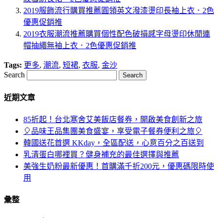
2019服飾流行購買推薦圓領英文潑漆燙印長袖上衣．2色
優惠促銷推
2019衣服潮流推薦購買個性配色破損感字母燙印休閒連
帽抽繩無袖上衣．2色優惠促銷推
Tags:
更多
,
潮流
,
短裙
,
衣服
,
金沙
Search
近期文章
85折起！台北寒舍艾美飯店餐券，開啟美食創新之旅
🎈品味王品集團美食盛宴，享受電子餐券便利之旅🎈
韓國送花首選 KKday，全區配送，心意百分之百送到
乳清蛋白哪裡買？健身補充的最佳選擇與推薦
美強生奶粉最新優惠！首購滿千折200元，優惠碼限時使
用
彙整