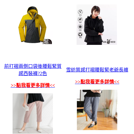
前打褶兩側口袋後腰鬆緊質
雪紡質感打褶腰鬆緊老爺長褲
感西裝褲?2色
>>點我看更多詳情<<
>>點我看更多詳情<<