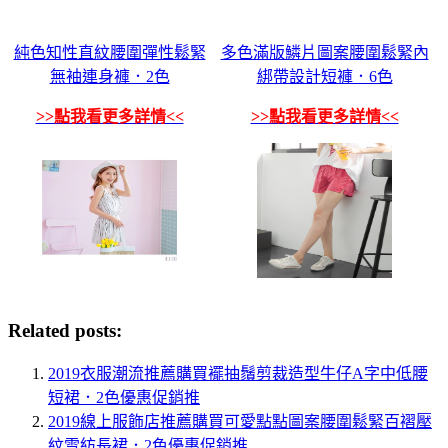
純色知性直紋腰圍彈性鬆緊
多色滿版鱗片圖案腰圍鬆緊內
無袖連身褲．2色
綁帶設計短褲．6色
>>點我看更多詳情<<
>>點我看更多詳情<<
Related posts:
2019衣服潮流推薦購買襬抽鬚剪裁造型牛仔A字中低腰
短裙．2色優惠促銷推
2019線上服飾店推薦購買可愛點點圖案腰圍鬆緊百褶壓
紋雪紡長裙．2色優惠促銷推