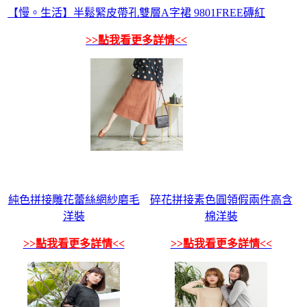
【慢。生活】半鬆緊皮帶孔雙層A字裙 9801FREE磚紅
>>點我看更多詳情<<
純色拼接雕花蕾絲網紗磨毛
碎花拼接素色圓領假兩件高含
洋裝
棉洋裝
>>點我看更多詳情<<
>>點我看更多詳情<<