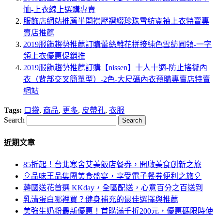
恤-上衣線上選購專賣
服飾店網站推薦半開襟壓褶綴珍珠雪紡寬袖上衣特賣專
賣店推薦
2019服飾趨勢推薦訂購蕾絲雕花拼接純色雪紡圓領-一字
領上衣優惠促銷推
2019服飾趨勢推薦訂購【nissen】十人十適-防止搖擺內
衣（背部交叉簡單型）-2色-大尺碼內衣預購專賣店特賣
網站
Tags:
口袋
,
商品
,
更多
,
皮帶孔
,
衣服
Search
近期文章
85折起！台北寒舍艾美飯店餐券，開啟美食創新之旅
🎈品味王品集團美食盛宴，享受電子餐券便利之旅🎈
韓國送花首選 KKday，全區配送，心意百分之百送到
乳清蛋白哪裡買？健身補充的最佳選擇與推薦
美強生奶粉最新優惠！首購滿千折200元，優惠碼限時使