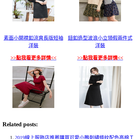
素面小開襟釦涼爽長版短袖
鈕釦造型波浪小立領假兩件式
洋裝
洋裝
>>點我看更多詳情<<
>>點我看更多詳情<<
Related posts:
2019線上服飾店推薦購買可愛小鴨刺繡條紋配色高棉Ｔ