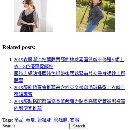
Related posts:
2019衣服潮流推薦購買簡約棉感素面質感不修邊V領上
衣．8色優惠促銷推
服飾店網站推薦純色綁帶後腰鬆緊前片交疊褲裙線上選
購專
2019服飾特賣會推薦高含棉英文燙印毛球造型上衣線上
選購專賣
2019服裝搭配選購修身剪裁彈力貼身高腰窄管褲哪裡買
的到便宜推薦
Tags:
商品
,
春夏
,
管褲哪
,
管褲購
,
衣服
Search