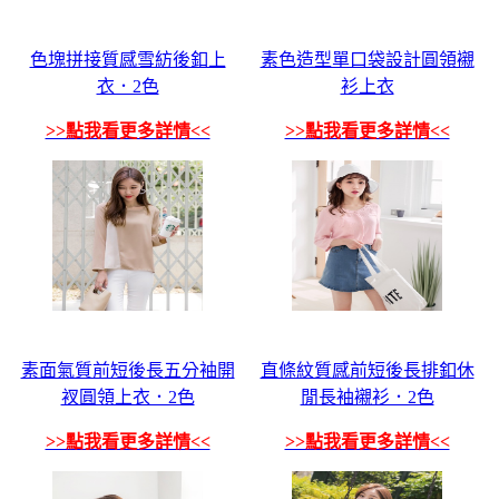
色塊拼接質感雪紡後釦上
素色造型單口袋設計圓領襯
衣．2色
衫上衣
>>點我看更多詳情<<
>>點我看更多詳情<<
素面氣質前短後長五分袖開
直條紋質感前短後長排釦休
衩圓領上衣．2色
閒長袖襯衫．2色
>>點我看更多詳情<<
>>點我看更多詳情<<