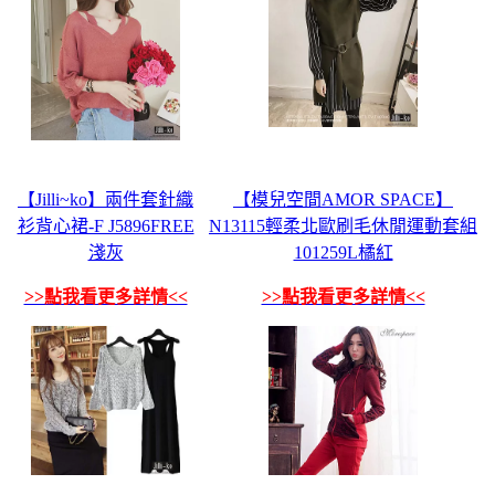
【Jilli~ko】兩件套針織
【模兒空間AMOR SPACE】
衫背心裙-F J5896FREE
N13115輕柔北歐刷毛休閒運動套組
淺灰
101259L橘紅
>>點我看更多詳情<<
>>點我看更多詳情<<