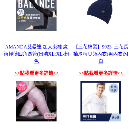
AMANDA艾曼達 加大束褲 魔
【三花棉業】9923_三花長
術輕薄四角長管(出清XL)XL-粉
袖厚棉Ｕ領內衣(男內衣)M
色
白
>>點我看更多詳情<<
>>點我看更多詳情<<