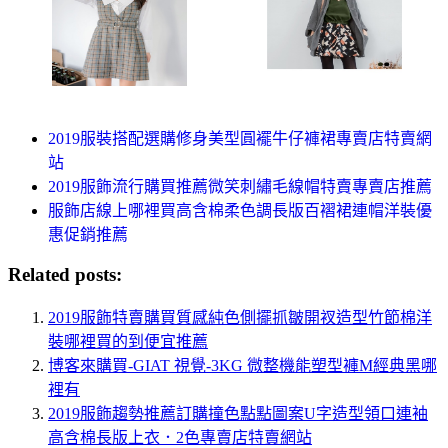
2019服裝搭配選購修身美型圓襬牛仔褲裙專賣店特賣網
站
2019服飾流行購買推薦微笑刺繡毛線帽特賣專賣店推薦
服飾店線上哪裡買高含棉柔色調長版百褶裙連帽洋裝優
惠促銷推薦
Related posts:
2019服飾特賣購買質感純色側擺抓皺開衩造型竹節棉洋
裝哪裡買的到便宜推薦
博客來購買-GIAT 視覺-3KG 微整機能塑型褲M經典黑哪
裡有
2019服飾趨勢推薦訂購撞色點點圖案U字造型領口連袖
高含棉長版上衣．2色專賣店特賣網站