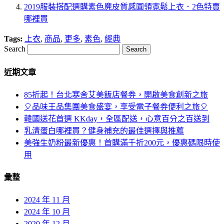
2019服裝搭配選購素色麂皮質感圓領寬鬆上衣．2色特賣
哪裡買
Tags:
上衣
,
商品
,
更多
,
素色
,
經典
Search
近期文章
85折起！台北寒舍艾美飯店餐券，開啟美食創新之旅
🎈品味王品集團美食盛宴，享受電子餐券便利之旅🎈
韓國送花首選 KKday，全區配送，心意百分之百送到
乳清蛋白哪裡買？健身補充的最佳選擇與推薦
美強生奶粉最新優惠！首購滿千折200元，優惠碼限時使
用
彙整
2024 年 11 月
2024 年 10 月
2020 年 12 月