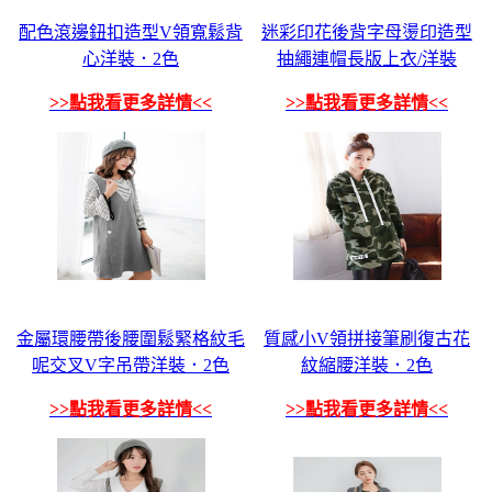
配色滾邊鈕扣造型V領寬鬆背
迷彩印花後背字母燙印造型
心洋裝．2色
抽繩連帽長版上衣/洋裝
>>點我看更多詳情<<
>>點我看更多詳情<<
金屬環腰帶後腰圍鬆緊格紋毛
質感小V領拼接筆刷復古花
呢交叉V字吊帶洋裝．2色
紋縮腰洋裝．2色
>>點我看更多詳情<<
>>點我看更多詳情<<