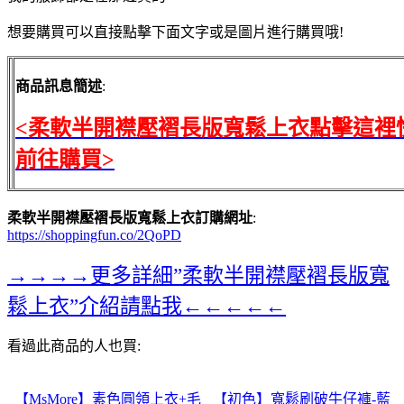
想要購買可以直接點擊下面文字或是圖片進行購買哦!
商品訊息簡述
:
<柔軟半開襟壓褶長版寬鬆上衣點擊這裡
前往購買>
柔軟半開襟壓褶長版寬鬆上衣訂購網址
:
https://shoppingfun.co/2QoPD
→→→→更多詳細”柔軟半開襟壓褶長版寬
鬆上衣”介紹請點我←←←←←
看過此商品的人也買:
【MsMore】素色圓領上衣+毛
【初色】寬鬆刷破牛仔褲-藍