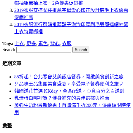
帽抽繩無袖上衣．2色優惠促銷推
2019衣服穿搭女裝推薦字母愛心印花設計磨毛上衣優惠
促銷推薦
2019衣服流行選購推薦鬍子泡泡印厚刷毛雙層連帽抽繩
上衣特賣哪裡
Tags:
上衣
,
更多
,
素色
,
背心
,
衣服
Search
近期文章
85折起！台北寒舍艾美飯店餐券，開啟美食創新之旅
🎈品味王品集團美食盛宴，享受電子餐券便利之旅🎈
韓國送花首選 KKday，全區配送，心意百分之百送到
乳清蛋白哪裡買？健身補充的最佳選擇與推薦
美強生奶粉最新優惠！首購滿千折200元，優惠碼限時使
用
彙整