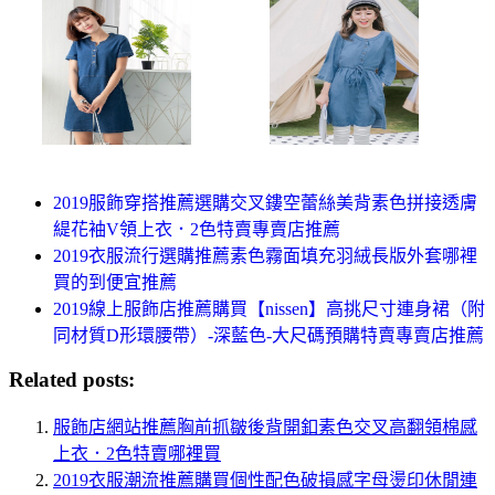
2019服飾穿搭推薦選購交叉鏤空蕾絲美背素色拼接透膚
緹花袖V領上衣．2色特賣專賣店推薦
2019衣服流行選購推薦素色霧面填充羽絨長版外套哪裡
買的到便宜推薦
2019線上服飾店推薦購買【nissen】高挑尺寸連身裙（附
同材質D形環腰帶）-深藍色-大尺碼預購特賣專賣店推薦
Related posts:
服飾店網站推薦胸前抓皺後背開釦素色交叉高翻領棉感
上衣．2色特賣哪裡買
2019衣服潮流推薦購買個性配色破損感字母燙印休閒連