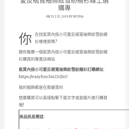
愛反褶寬袖條紋雪紡襯衫線上選
購專
ON 25 2 月, 2019 BY
BUYHA
你
在找氣質內搭小可愛反褶寬袖條紋雪紡襯
衫哪裡買嗎?
跟你推薦一個氣質內搭小可愛反褶寬袖條紋雪紡襯
衫購買的專賣店網站
氣質內搭小可愛反褶寬袖條紋雪紡襯衫訂購網址
:
https://easyfun.biz/2Qln7
我的服飾都是在那邊買的
想要購買可以直接點擊下面文字或是圖片進行購買
哦!
商品訊息簡述
: