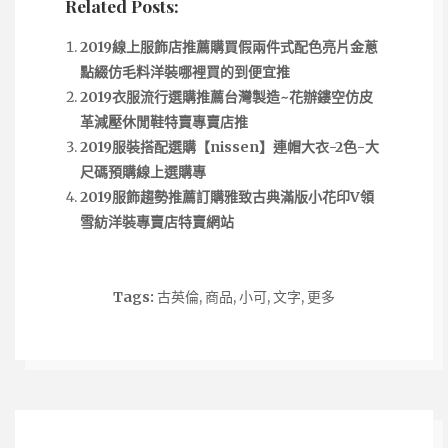
Related Posts:
2019線上服飾店推薦購買假兩件式配色亮片金蔥
點綴仿毛料洋裝哪裡買的到便宜推
2019衣服流行選購推薦台灣製造~花辦鏤空仿皮
革減壓休閒鞋特賣專賣店推
2019服裝搭配選購【nissen】連帽大衣-2色-大
尺碼預購線上選購專
2019服飾趨勢推薦訂購雅致古典滿版小花印V領
雪紡洋裝專賣店特賣網站
Tags:
古英倫
,
商品
,
小可
,
文字
,
更多