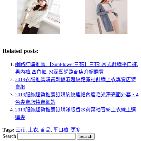
Related posts:
網路訂購推薦-【SunFlower三花】三花5片式針織平口褲.
男內褲.四角褲_M深藍網路商店介紹購買
2019衣服推薦購買刺繡滾邊紋路寬袖針織上衣專賣店特
賣網
2019服飾趨勢推薦訂購豹紋連帽內磨毛光澤亮面外套．4
色專賣店特賣網站
2019服飾趨勢推薦訂購滿版香水荷葉袖雪紡上衣線上選
購專
Tags:
三花
,
上衣
,
商品
,
平口褲
,
更多
Search