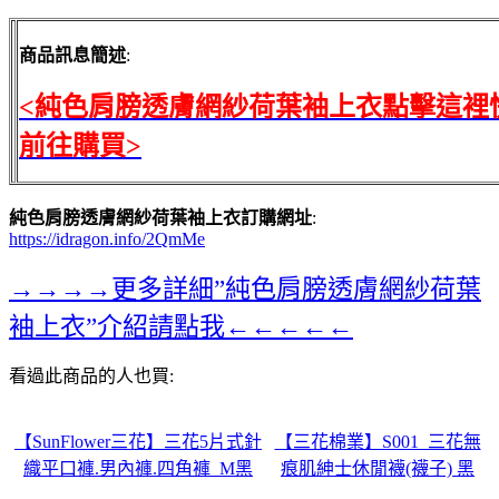
商品訊息簡述
:
<純色肩膀透膚網紗荷葉袖上衣點擊這裡
前往購買>
純色肩膀透膚網紗荷葉袖上衣訂購網址
:
https://idragon.info/2QmMe
→→→→更多詳細”純色肩膀透膚網紗荷葉
袖上衣”介紹請點我←←←←←
看過此商品的人也買:
【SunFlower三花】三花5片式針
【三花棉業】S001_三花無
織平口褲.男內褲.四角褲_M黑
痕肌紳士休閒襪(襪子) 黑