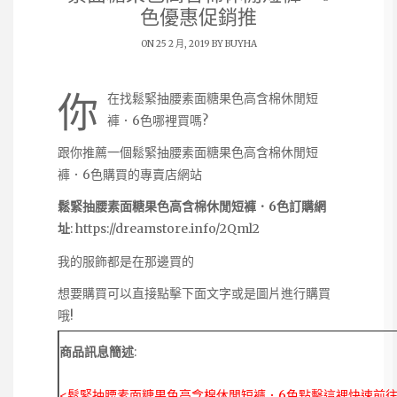
色優惠促銷推
ON 25 2 月, 2019 BY
BUYHA
你
在找鬆緊抽腰素面糖果色高含棉休閒短
褲．6色哪裡買嗎?
跟你推薦一個鬆緊抽腰素面糖果色高含棉休閒短
褲．6色購買的專賣店網站
鬆緊抽腰素面糖果色高含棉休閒短褲．6色訂購網
址
:
https://dreamstore.info/2Qml2
我的服飾都是在那邊買的
想要購買可以直接點擊下面文字或是圖片進行購買
哦!
商品訊息簡述
:
<鬆緊抽腰素面糖果色高含棉休閒短褲．6色點擊這裡快速前往