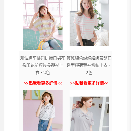
知性胸前排釦拼接口袋花
質感純色蝴蝶結綁帶領口
朵印花前短後長襯衫上
造型綴荷葉袖雪紡上衣．
衣．2色
2色
>>點我看更多詳情<<
>>點我看更多詳情<<