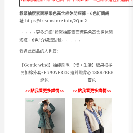
鬆緊抽腰素面糖果色高含棉休閒短褲．6色訂購網
址
:
https://dreamstore.info/2Qml2
→→→→更多詳細”鬆緊抽腰素面糖果色高含棉休閒
短褲．6色”介紹請點我←←←←←
看過此商品的人也買:
【Gentle wind】抽繩刷毛
【慢。生活】糖果扣捲
開扣棉外套-F 3905FREE
邊針織背心 1888FREE
綠色
杏色
>>點我看更多詳情<<
>>點我看更多詳情<<