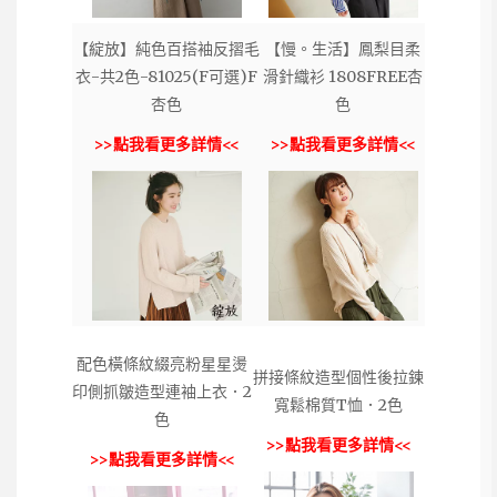
【綻放】純色百搭袖反摺毛
【慢。生活】鳳梨目柔
衣-共2色-81025(F可選)F
滑針織衫 1808FREE杏
杏色
色
>>點我看更多詳情<<
>>點我看更多詳情<<
配色橫條紋綴亮粉星星燙
拼接條紋造型個性後拉鍊
印側抓皺造型連袖上衣．2
寬鬆棉質T恤．2色
色
>>點我看更多詳情<<
>>點我看更多詳情<<