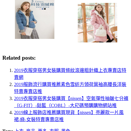
Related posts:
2019衣服穿搭男女裝購買條紋滾邊粗針織上衣專賣店特
賣網
2019服飾流行購買推薦素色雪紡方領荷葉袖高腰長洋裝
特賣專賣店推
2019衣服穿搭男女裝購買【nissen】空氣彈性抽皺七分褲
（G-FIT）-鈷藍（COBL）-大尺碼預購購物網站推
2019線上服飾店推薦購買現貨【nissen】亮麗款一片風
裙-綠-女裝特賣專賣店推