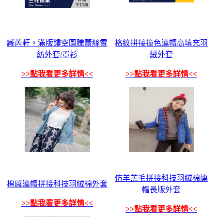
臧芮軒。滿版鏤空圖騰蕾絲雪
格紋拼接撞色連帽高填充羽
紡外套/罩衫
絨外套
>>點我看更多詳情<<
>>點我看更多詳情<<
仿羊羔毛拼接科技羽絨棉連
棉感連帽拼接科技羽絨棉外套
帽長版外套
>>點我看更多詳情<<
>>點我看更多詳情<<