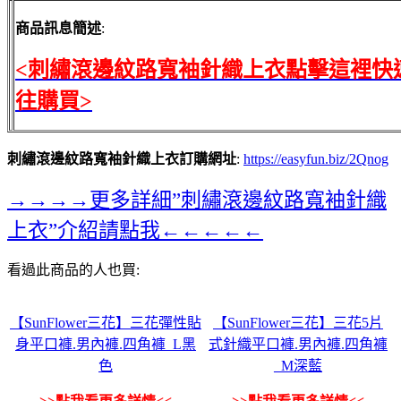
商品訊息簡述
:
<刺繡滾邊紋路寬袖針織上衣點擊這裡快
往購買>
刺繡滾邊紋路寬袖針織上衣訂購網址
:
https://easyfun.biz/2Qnog
→→→→更多詳細”刺繡滾邊紋路寬袖針織
上衣”介紹請點我←←←←←
看過此商品的人也買:
【SunFlower三花】三花彈性貼
【SunFlower三花】三花5片
身平口褲.男內褲.四角褲_L黑
式針織平口褲.男內褲.四角褲
色
_M深藍