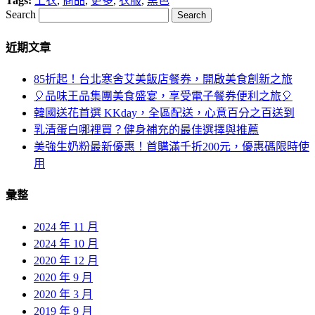
Tags:
上衣
,
商品
,
更多
,
衣服
,
黑色
Search
近期文章
85折起！台北寒舍艾美飯店餐券，開啟美食創新之旅
🎈品味王品集團美食盛宴，享受電子餐券便利之旅🎈
韓國送花首選 KKday，全區配送，心意百分之百送到
乳清蛋白哪裡買？健身補充的最佳選擇與推薦
美強生奶粉最新優惠！首購滿千折200元，優惠碼限時使
用
彙整
2024 年 11 月
2024 年 10 月
2020 年 12 月
2020 年 9 月
2020 年 3 月
2019 年 9 月