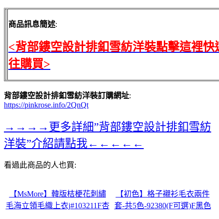
商品訊息簡述
:
<背部鏤空設計排釦雪紡洋裝點擊這裡快
往購買>
背部鏤空設計排釦雪紡洋裝訂購網址
:
https://pinkrose.info/2QnQt
→→→→更多詳細”背部鏤空設計排釦雪紡
洋裝”介紹請點我←←←←←
看過此商品的人也買:
【MsMore】韓版桔梗花刺繡
【初色】格子襯衫毛衣兩件
毛海立領毛織上衣j#103211F杏
套-共5色-92380(F可選)F黑色