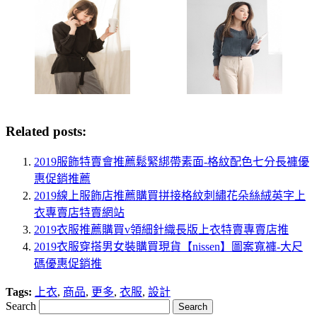
Related posts:
2019服飾特賣會推薦鬆緊綁帶素面-格紋配色七分長褲優
惠促銷推薦
2019線上服飾店推薦購買拼接格紋刺繡花朵絲絨英字上
衣專賣店特賣網站
2019衣服推薦購買v領細針織長版上衣特賣專賣店推
2019衣服穿搭男女裝購買現貨【nissen】圖案寬褲-大尺
碼優惠促銷推
Tags:
上衣
,
商品
,
更多
,
衣服
,
設計
Search