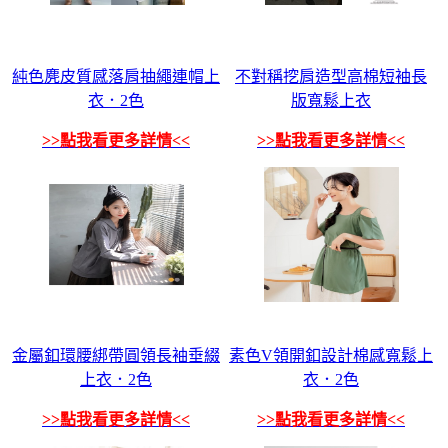
純色麂皮質感落肩抽繩連帽上
不對稱挖肩造型高棉短袖長
衣．2色
版寬鬆上衣
>>點我看更多詳情<<
>>點我看更多詳情<<
金屬釦環腰綁帶圓領長袖垂綴
素色V領開釦設計棉感寬鬆上
上衣．2色
衣．2色
>>點我看更多詳情<<
>>點我看更多詳情<<