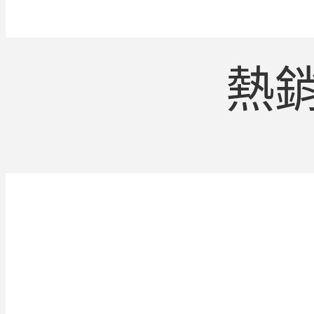
熱
UNCATEGO
2019衣服推薦購買鬆緊綁帶
ON 25 2 月, 2019
在找鬆緊綁帶後開衩休閒長裙哪裡買嗎?