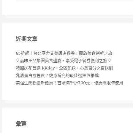
近期文章
85折起！台北寒舍艾美飯店餐券，開啟美食創新之旅
🎈品味王品集團美食盛宴，享受電子餐券便利之旅🎈
韓國送花首選 KKday，全區配送，心意百分之百送到
乳清蛋白哪裡買？健身補充的最佳選擇與推薦
美強生奶粉最新優惠！首購滿千折200元，優惠碼限時使用
彙整