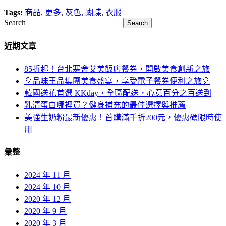
Tags:
商品
,
更多
,
灰色
,
蝴蝶
,
衣服
Search
近期文章
85折起！台北寒舍艾美飯店餐券，開啟美食創新之旅
🎈品味王品集團美食盛宴，享受電子餐券便利之旅🎈
韓國送花首選 KKday，全區配送，心意百分之百送到
乳清蛋白哪裡買？健身補充的最佳選擇與推薦
美強生奶粉最新優惠！首購滿千折200元，優惠碼限時使
用
彙整
2024 年 11 月
2024 年 10 月
2020 年 12 月
2020 年 9 月
2020 年 3 月