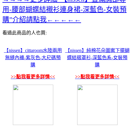
用-腰部蝴蝶結襯衫連身裙-深藍色-女裝預
購”介紹請點我←←←←←
看過此商品的人也買:
【nissen】cittaroom水陸兩用
【nissen】純棉花朵圖案下擺蝴
無縫內褲-紫灰色-大尺碼預
蝶結褶罩衫-深藍色系-女裝預
購
購
>>點我看更多詳情<<
>>點我看更多詳情<<