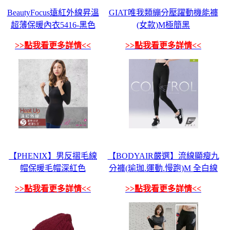
BeautyFocus遠紅外線昇溫
GIAT唯我類繃分壓躍動機能褲
超薄保暖內衣5416-黑色
(女款)M極簡黑
>>點我看更多詳情<<
>>點我看更多詳情<<
【PHENIX】男反摺毛線
【BODYAIR嚴選】流線顯瘦九
帽保暖毛帽深紅色
分褲(瑜珈.運動.慢跑)M 全白線
>>點我看更多詳情<<
>>點我看更多詳情<<