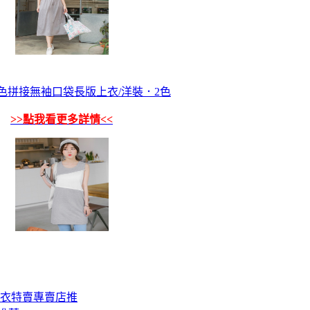
色拼接無袖口袋長版上衣/洋裝．2色
>>點我看更多詳情<<
上衣特賣專賣店推