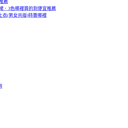
推薦
短裙．3色哪裡買的到便宜推薦
上衣(男女共版)特賣哪裡
用