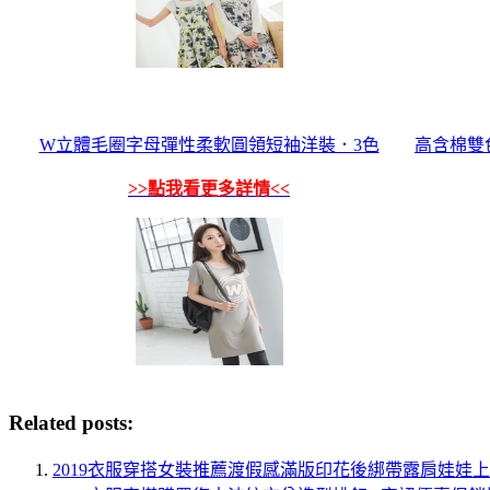
W立體毛圈字母彈性柔軟圓領短袖洋裝．3色
高含棉雙
>>點我看更多詳情<<
Related posts:
2019衣服穿搭女裝推薦渡假感滿版印花後綁帶露肩娃娃