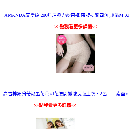
AMANDA艾曼達 280丹尼彈力紗束褲 束腹提臀四角(單品M-XL
>>點我看更多詳情<<
高含棉細肩帶潑墨花朵印花腰間抓皺長版上衣．2色
素面
>>點我看更多詳情<<