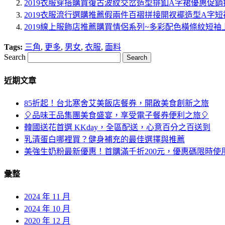
2019衣服穿搭購買復古波紋交岔造型排釦A字裙優惠促銷
2019衣服流行選購推薦假兩件百褶拼接開衩襬造型A字
2019線上服飾店推薦購買情侶系列~多彩配色橫條紋短袖
Tags:
三角
,
更多
,
男女
,
衣服
,
面料
Search
近期文章
85折起！台北寒舍艾美飯店餐券，開啟美食創新之旅
🎈品味王品集團美食盛宴，享受電子餐券便利之旅🎈
韓國送花首選 KKday，全區配送，心意百分之百送到
乳清蛋白哪裡買？健身補充的最佳選擇與推薦
美強生奶粉最新優惠！首購滿千折200元，優惠碼限時使
彙整
2024 年 11 月
2024 年 10 月
2020 年 12 月