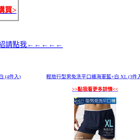
購買>
介紹請點我←←←←←
 (4件入)
輕旅行型男免洗平口褲海軍藍+白 XL (3件入
>>點我看更多詳情<<