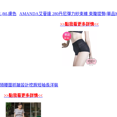
)M-膚色
AMANDA艾曼達 280丹尼彈力紗束褲 束腹提臀(單品M-
>>點我看更多詳情<<
V領腰圍抓皺設計挖肩短袖長洋裝
>>點我看更多詳情<<