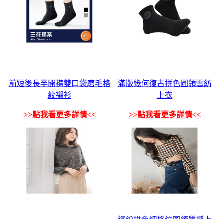
前短後長半開襟雙口袋磨毛格
滿版幾何復古拼色圓領雪紡
紋襯衫
上衣
>>點我看更多詳情<<
>>點我看更多詳情<<