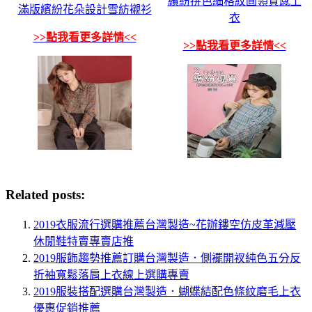
繽紛拼色細格紋圓領質感上
滿版繽紛花朵設計雪紡襯衫
衣
>>點我看更多詳情<<
>>點我看更多詳情<<
Related posts:
2019衣服流行選購推薦台灣製造~花辦鏤空仿皮革減壓
休閒鞋特賣專賣店推
2019服飾趨勢推薦訂購台灣製造．側襬開衩純色五分反
折袖寬鬆落肩上衣線上選購專賣
2019服裝搭配選購台灣製造．蝴蝶結配色條紋磨毛上衣
優惠促銷推薦