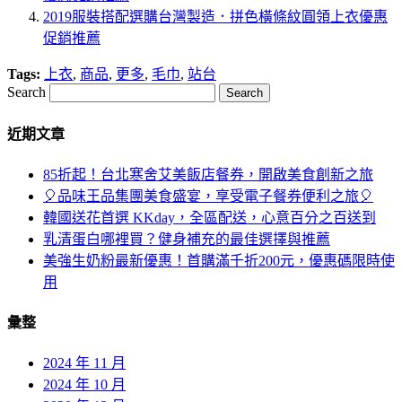
2019服裝搭配選購台灣製造．拼色橫條紋圓領上衣優惠
促銷推薦
Tags:
上衣
,
商品
,
更多
,
毛巾
,
站台
Search
近期文章
85折起！台北寒舍艾美飯店餐券，開啟美食創新之旅
🎈品味王品集團美食盛宴，享受電子餐券便利之旅🎈
韓國送花首選 KKday，全區配送，心意百分之百送到
乳清蛋白哪裡買？健身補充的最佳選擇與推薦
美強生奶粉最新優惠！首購滿千折200元，優惠碼限時使
用
彙整
2024 年 11 月
2024 年 10 月