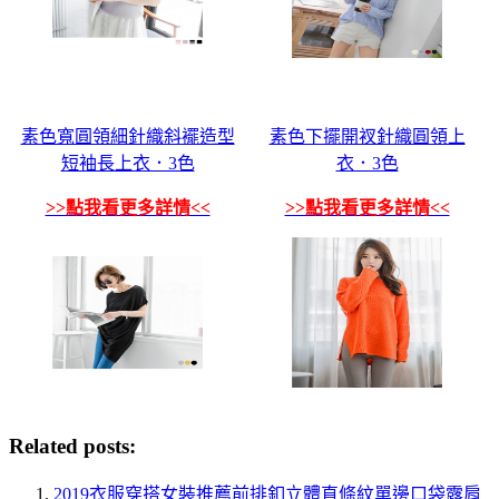
素色寬圓領細針織斜襬造型
素色下擺開衩針織圓領上
短袖長上衣．3色
衣．3色
>>點我看更多詳情<<
>>點我看更多詳情<<
Related posts:
2019衣服穿搭女裝推薦前排釦立體直條紋單邊口袋露肩