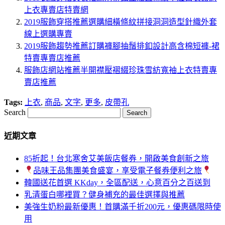
上衣專賣店特賣網
2019服飾穿搭推薦選購細橫條紋拼接洞洞造型針織外套
線上選購專賣
2019服飾趨勢推薦訂購褲腳抽鬚排釦設計高含棉短褲-裙
特賣專賣店推薦
服飾店網站推薦半開襟壓褶綴珍珠雪紡寬袖上衣特賣專
賣店推薦
Tags:
上衣
,
商品
,
文字
,
更多
,
皮帶孔
Search
近期文章
85折起！台北寒舍艾美飯店餐券，開啟美食創新之旅
品味王品集團美食盛宴，享受電子餐券便利之旅
韓國送花首選 KKday，全區配送，心意百分之百送到
乳清蛋白哪裡買？健身補充的最佳選擇與推薦
美強生奶粉最新優惠！首購滿千折200元，優惠碼限時使
用