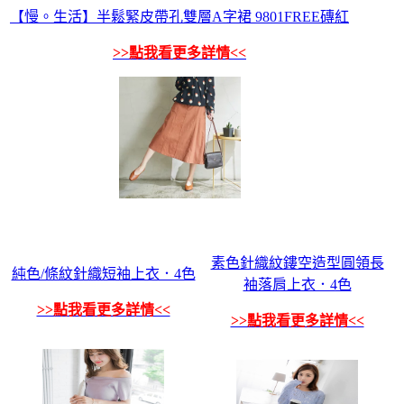
【慢。生活】半鬆緊皮帶孔雙層A字裙 9801FREE磚紅
>>點我看更多詳情<<
素色針織紋鏤空造型圓領長
純色/條紋針織短袖上衣．4色
袖落肩上衣．4色
>>點我看更多詳情<<
>>點我看更多詳情<<