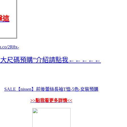
擊這
un.co/2R8x-
2色-大尺碼預購”介紹請點我←←←←←
SALE【nissen】前後蕾絲長袖T恤-5色-女裝預購
>>點我看更多詳情<<