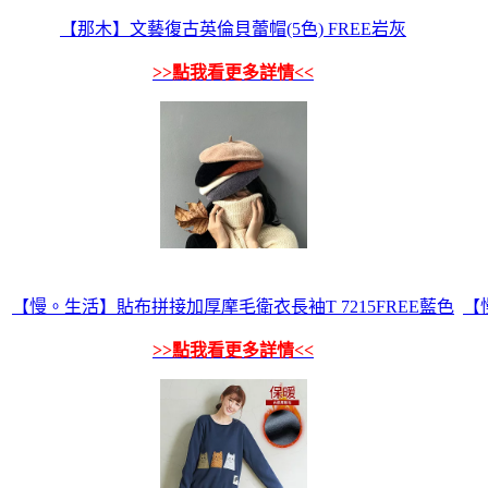
【那木】文藝復古英倫貝蕾帽(5色) FREE岩灰
>>點我看更多詳情<<
【慢。生活】貼布拼接加厚摩毛衛衣長袖T 7215FREE藍色
【
>>點我看更多詳情<<