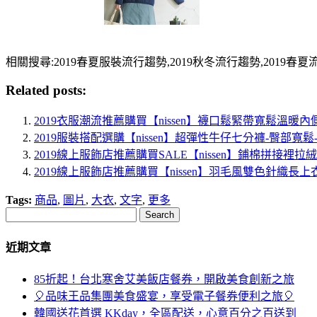
相關搜尋:2019春夏服裝流行趨勢,2019秋冬流行趨勢,2019春夏流行款
Related posts:
2019衣服潮流推薦購買【nissen】襪口鬆緊帶寬鬆溫
2019服裝搭配選購【nissen】超彈性牛仔七分褲-臀部
2019線上服飾店推薦購買SALE【nissen】鋪棉拼接
2019線上服飾店推薦購買【nissen】羽毛風雙色針織長
Tags:
商品
,
圖片
,
大衣
,
文字
,
更多
Search
近期文章
85折起！台北寒舍艾美飯店餐券，開啟美食創新之旅
🎈品味王品集團美食盛宴，享受電子餐券便利之旅🎈
韓國送花首選 KKday，全區配送，心意百分之百送到