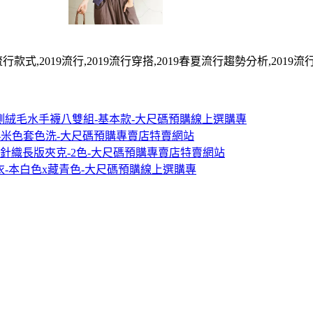
式,2019流行,2019流行穿搭,2019春夏流行趨勢分析,2019流行色
暖內側絨毛水手襪八雙組-基本款-大尺碼預購線上選購專
寬鬆-米色套色洗-大尺碼預購專賣店特賣網站
裡拉絨針織長版夾克-2色-大尺碼預購專賣店特賣網站
上衣-本白色x藏青色-大尺碼預購線上選購專