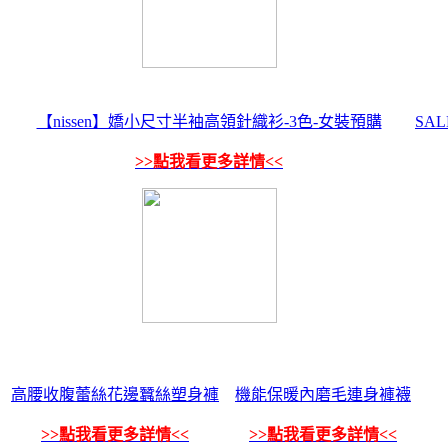
【nissen】嬌小尺寸半袖高領針織衫-3色-女裝預購
SA
>>點我看更多詳情<<
高腰收腹蕾絲花邊蠶絲塑身褲
機能保暖內磨毛連身褲襪
>>點我看更多詳情<<
>>點我看更多詳情<<