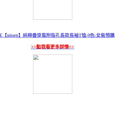
LE【nissen】純棉疊穿風附指孔長款長袖T恤-9色-女裝預購
>>點我看更多詳情<<