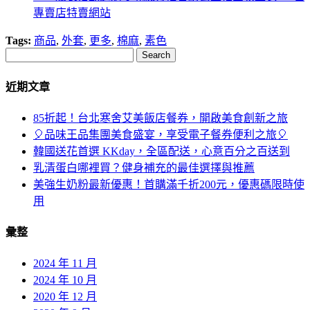
專賣店特賣網站
Tags:
商品
,
外套
,
更多
,
棉麻
,
素色
Search
近期文章
85折起！台北寒舍艾美飯店餐券，開啟美食創新之旅
🎈品味王品集團美食盛宴，享受電子餐券便利之旅🎈
韓國送花首選 KKday，全區配送，心意百分之百送到
乳清蛋白哪裡買？健身補充的最佳選擇與推薦
美強生奶粉最新優惠！首購滿千折200元，優惠碼限時使
用
彙整
2024 年 11 月
2024 年 10 月
2020 年 12 月