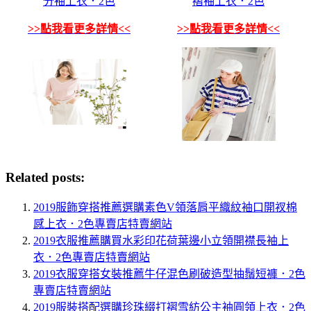
分袖上衣．2色
褶袖上衣．2色
>>點我看更多詳情<<
>>點我看更多詳情<<
Related posts:
2019服飾穿搭推薦選購素色V領落肩平織紋袖口開衩棉
感上衣．2色專賣店特賣網站
2019衣服推薦購買水彩印花荷葉邊小立領開襟長袖上
衣．2色專賣店特賣網站
2019衣服穿搭女裝推薦牛仔混色刷破造型抽鬚短褲．2色
專賣店特賣網站
2019服裝搭配選購珍珠綴打褶雪紡公主袖圓領上衣．2色