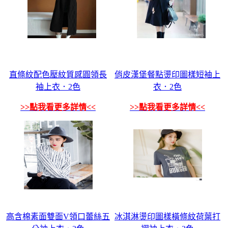
直條紋配色壓紋質感圓領長
俏皮漢堡餐點燙印圖樣短袖上
袖上衣．2色
衣．2色
>>點我看更多詳情<<
>>點我看更多詳情<<
高含棉素面雙面V領口蕾絲五
冰淇淋燙印圖樣橫條紋荷葉打