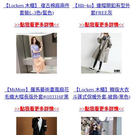
【Lockers 木櫃】 復古棉麻兩件
【Jilli~ko】連帽開釦有型外
套裝L-3色(藍色)
套FREE灰
>>點我看更多詳情<<
>>點我看更多詳情<<
【MsMore】羅馬藝術畫風麻花
【Lockers 木櫃】韓版大衣
毛織大帽長版外套#j103316F黑
斗篷式保暖外套-披肩(黑色)
>>點我看更多詳情<<
>>點我看更多詳情<<