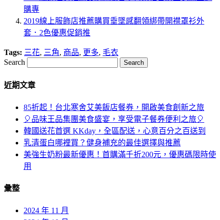
購專
2019線上服飾店推薦購買垂墜感翻領綁帶開襟罩衫外
套．2色優惠促銷推
Tags:
三花
,
三角
,
商品
,
更多
,
毛衣
Search
近期文章
85折起！台北寒舍艾美飯店餐券，開啟美食創新之旅
🎈品味王品集團美食盛宴，享受電子餐券便利之旅🎈
韓國送花首選 KKday，全區配送，心意百分之百送到
乳清蛋白哪裡買？健身補充的最佳選擇與推薦
美強生奶粉最新優惠！首購滿千折200元，優惠碼限時使
用
彙整
2024 年 11 月