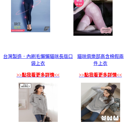
台灣製造．內刷毛懶懶貓咪長版口
貓咪俱樂部高含棉假兩
袋上衣
件上衣
>>點我看更多詳情<<
>>點我看更多詳情<<