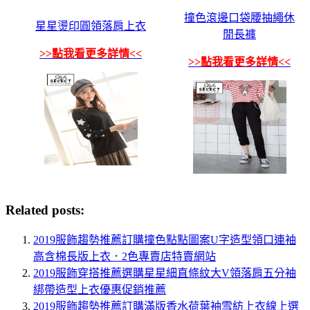
撞色滾邊口袋腰抽繩休
星星燙印圓領落肩上衣
閒長褲
>>點我看更多詳情<<
>>點我看更多詳情<<
Related posts:
2019服飾趨勢推薦訂購撞色點點圖案U字造型領口連袖
高含棉長版上衣．2色專賣店特賣網站
2019服飾穿搭推薦選購星星細直條紋大V領落肩五分袖
綁帶造型上衣優惠促銷推薦
2019服飾趨勢推薦訂購滿版香水荷葉袖雪紡上衣線上選