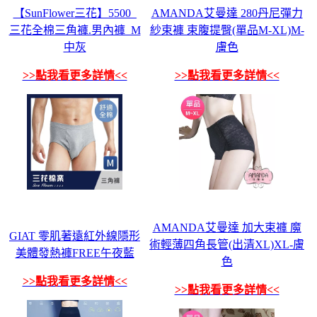
【SunFlower三花】5500_
AMANDA艾曼達 280丹尼彈力
三花全棉三角褲.男內褲_M
紗束褲 束腹提臀(單品M-XL)M-
中灰
膚色
>>點我看更多詳情<<
>>點我看更多詳情<<
AMANDA艾曼達 加大束褲 魔
GIAT 零肌著遠紅外線隱形
術輕薄四角長管(出清XL)XL-膚
美體發熱褲FREE午夜藍
色
>>點我看更多詳情<<
>>點我看更多詳情<<