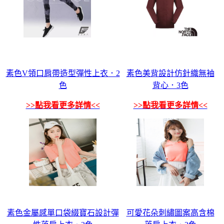
素色V領口肩帶造型彈性上衣．2
素色美背設計仿針織無袖
色
背心．3色
>>點我看更多詳情<<
>>點我看更多詳情<<
素色金屬感單口袋綴寶石設計彈
可愛花朵刺繡圖案高含棉