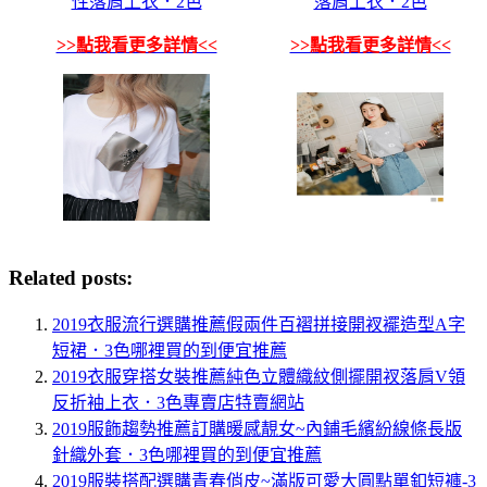
性落肩上衣．2色
落肩上衣．2色
>>點我看更多詳情<<
>>點我看更多詳情<<
Related posts:
2019衣服流行選購推薦假兩件百褶拼接開衩襬造型A字
短裙．3色哪裡買的到便宜推薦
2019衣服穿搭女裝推薦純色立體織紋側擺開衩落肩V領
反折袖上衣．3色專賣店特賣網站
2019服飾趨勢推薦訂購暖感靚女~內鋪毛繽紛線條長版
針織外套．3色哪裡買的到便宜推薦
2019服裝搭配選購青春俏皮~滿版可愛大圓點單釦短褲-3