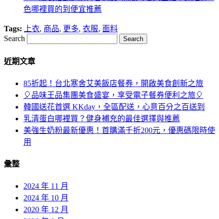
色哪裡買的到便宜推薦
Tags:
上衣
,
商品
,
更多
,
衣服
,
面料
Search
近期文章
85折起！台北寒舍艾美飯店餐券，開啟美食創新之旅
🎈品味王品集團美食盛宴，享受電子餐券便利之旅🎈
韓國送花首選 KKday，全區配送，心意百分之百送到
乳清蛋白哪裡買？健身補充的最佳選擇與推薦
美強生奶粉最新優惠！首購滿千折200元，優惠碼限時使
用
彙整
2024 年 11 月
2024 年 10 月
2020 年 12 月