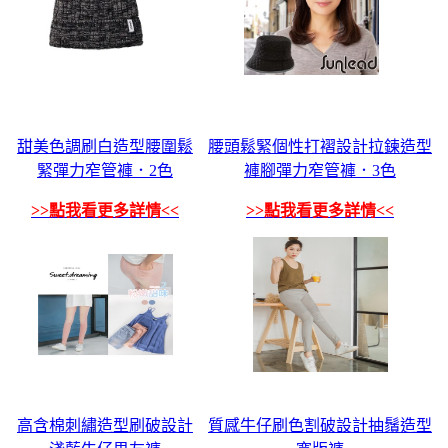
甜美色調刷白造型腰圍鬆
腰頭鬆緊個性打褶設計拉鍊造型
緊彈力窄管褲．2色
褲腳彈力窄管褲．3色
>>點我看更多詳情<<
>>點我看更多詳情<<
高含棉刺繡造型刷破設計
質感牛仔刷色割破設計抽鬚造型