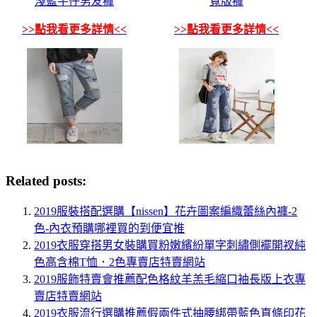
淺藍牛仔男友褲
寬版褲
>>點我看更多詳情<<
>>點我看更多詳情<<
Related posts:
2019服裝搭配選購【nissen】花卉圖案編織蕾絲內褲-2
色-內衣預購哪裡買的到便宜推
2019衣服穿搭男女裝購買粉嫩繽紛單字刺繡側襬開衩純
色高含棉T恤．2色專賣店特賣網站
2019服飾特賣會推薦配色格紋羊羔毛縮口袖長版上衣專
賣店特賣網站
2019衣服流行選購推薦假兩件式抽腰綁帶藍色直條印花