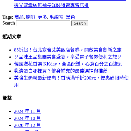
透光感雪紡無袖長洋裝特賣專賣店推
Tags:
商品
,
喇叭
,
更多
,
毛線帽
,
黑色
Search
近期文章
85折起！台北寒舍艾美飯店餐券，開啟美食創新之旅
🎈品味王品集團美食盛宴，享受電子餐券便利之旅🎈
韓國送花首選 KKday，全區配送，心意百分之百送到
乳清蛋白哪裡買？健身補充的最佳選擇與推薦
美強生奶粉最新優惠！首購滿千折200元，優惠碼限時使
用
彙整
2024 年 11 月
2024 年 10 月
2020 年 12 月