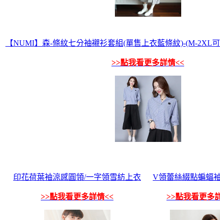
【NUMI】森-條紋七分袖襯衫套組(單售上衣藍條紋)-(M-2XL
>>點我看更多詳情<<
印花荷葉袖涼感圓領/一字領雪紡上衣
V領蕾絲綴點蝙蝠
>>點我看更多詳情<<
>>點我看更多詳