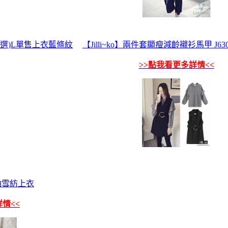
可選)L單售上衣藍條紋
【Jilli~ko】兩件套顯瘦減齡襯衫馬甲 J63
>>點我看更多詳情<<
袖雪紡上衣
情<<