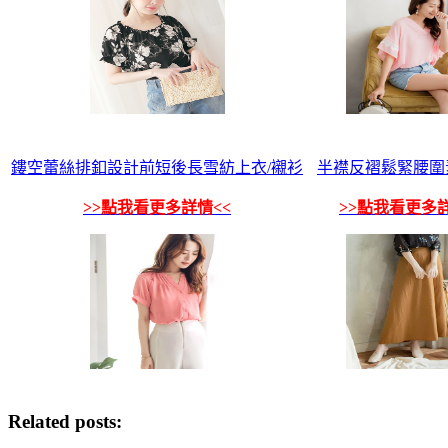
鏤空蕾絲排釦設計前短後長雪紡上衣/襯衫
半襟反褶鬆緊腰圍
>>點我看更多詳情<<
>>點我看更多詳
Related posts: