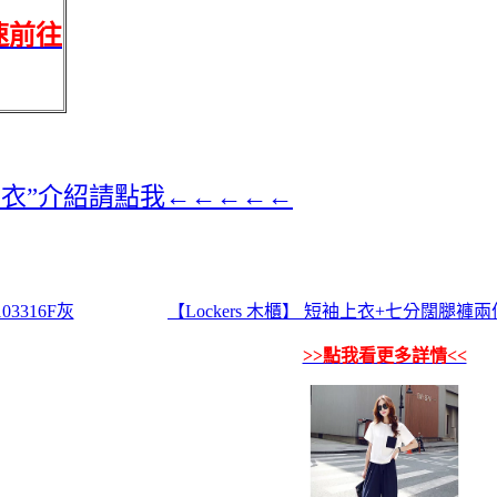
速前往
衣”介紹請點我←←←←←
3316F灰
【Lockers 木櫃】 短袖上衣+七分闊腿褲兩
>>點我看更多詳情<<