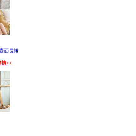
素面長裙
情<<