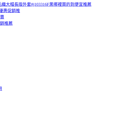
毛織大帽長版外套#j103316F黑哪裡買的到便宜推薦
碼優惠促銷推
專賣
促銷推薦
用