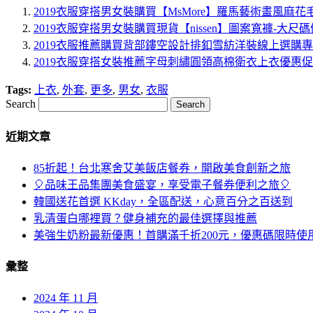
2019衣服穿搭男女裝購買【MsMore】羅馬藝術畫風麻花
2019衣服穿搭男女裝購買現貨【nissen】圖案寬褲-大尺
2019衣服推薦購買背部鏤空設計排釦雪紡洋裝線上選購
2019衣服穿搭女裝推薦字母刺繡圓領高棉衛衣上衣優惠
Tags:
上衣
,
外套
,
更多
,
男女
,
衣服
Search
近期文章
85折起！台北寒舍艾美飯店餐券，開啟美食創新之旅
🎈品味王品集團美食盛宴，享受電子餐券便利之旅🎈
韓國送花首選 KKday，全區配送，心意百分之百送到
乳清蛋白哪裡買？健身補充的最佳選擇與推薦
美強生奶粉最新優惠！首購滿千折200元，優惠碼限時使
彙整
2024 年 11 月