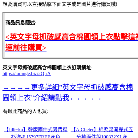
想要購買可以直接點擊下面文字或是圖片進行購買哦!
商品訊息簡述
:
<英文字母抓破感高含棉圓領上衣點擊這
速前往購買>
英文字母抓破感高含棉圓領上衣訂購網址
:
https://iorange.biz/2QlrA
→→→→更多詳細”英文字母抓破感高含棉
圓領上衣”介紹請點我←←←←←
看過此商品的人也買:
【Jilli~ko】韓版兩件式繫帶襯
【A.Cheter】棉柔感開襟式五
衫洋-F J5797FREE灰色
分袖兩件組100332XL灰