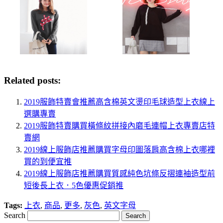
Related posts:
2019服飾特賣會推薦高含棉英文燙印毛球造型上衣線上
選購專賣
2019服飾特賣購買橫條紋拼接內磨毛連帽上衣專賣店特
賣網
2019線上服飾店推薦購買字母印圖落肩高含棉上衣哪裡
買的到便宜推
2019線上服飾店推薦購買質感純色坑條反摺連袖造型前
短後長上衣．5色優惠促銷推
Tags:
上衣
,
商品
,
更多
,
灰色
,
英文字母
Search