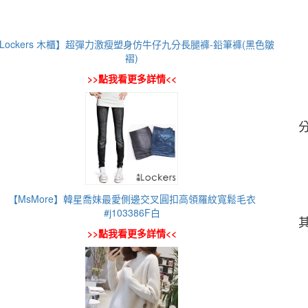
Lockers 木櫃】超彈力激瘦塑身仿牛仔九分長腿褲-鉛筆褲(黑色皺
褶)
>>點我看更多詳情<<
【MsMore】韓星喬妹最愛側邊交叉圓扣高領羅紋寬鬆毛衣
#j103386F白
>>點我看更多詳情<<