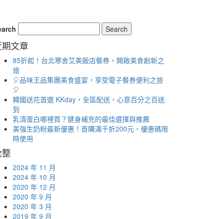
earch
近期文章
85折起！台北寒舍艾美飯店餐券，開啟美食創新之
旅
🎈品味王品集團美食盛宴，享受電子餐券便利之旅
🎈
韓國送花首選 KKday，全區配送，心意百分之百送
到
乳清蛋白哪裡買？健身補充的最佳選擇與推薦
美強生奶粉最新優惠！首購滿千折200元，優惠碼限
時使用
彙整
2024 年 11 月
2024 年 10 月
2020 年 12 月
2020 年 9 月
2020 年 3 月
2019 年 9 月