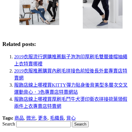
Related posts:
2019衣服流行選購推薦鬍子泡泡印厚刷毛雙層連帽抽繩
上衣特賣哪裡
2019衣服推薦購買內刷毛拼接色前短後長外套專賣店特
賣網
服飾店線上哪裡買KITTY彈力貼身後背美型多層次交叉
運動背心．3色專賣店特賣網站
服飾店線上哪裡買厚刷毛鬥牛犬燙印衛衣拼接荷葉領假
兩件上衣專賣店特賣網
Tags:
商品
,
微光
,
更多
,
毛織長
,
背心
Search