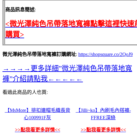
商品訊息簡述
:
<微光澤純色吊帶落地寬褲點擊這裡快速
購買>
微光澤純色吊帶落地寬褲訂購網址
:
https://shopsquare.co/2QoJ9
→→→→更多詳細”微光澤純色吊帶落地寬
褲”介紹請點我←←←←←
看過此商品的人也買:
【MsMore】排扣連帽毛織長背
【Jilli~ko】內刷毛內搭褲-
心100991F灰
FFREE深綠
>>點我看更多詳情<<
>>點我看更多詳情<<