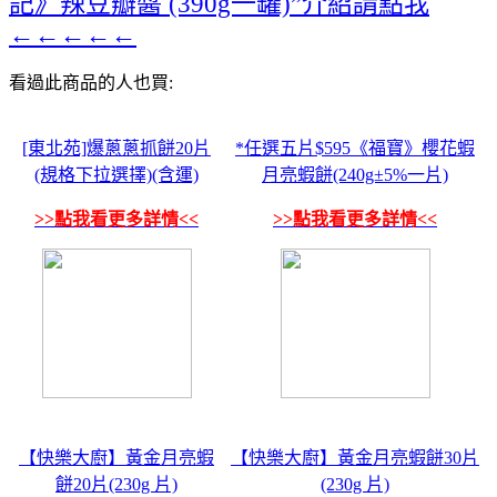
記》辣豆瓣醬 (390g一罐)”介紹請點我
←←←←←
看過此商品的人也買:
[東北苑]爆蔥蔥抓餅20片
*任選五片$595《福寶》櫻花蝦
(規格下拉選擇)(含運)
月亮蝦餅(240g±5%一片)
>>點我看更多詳情<<
>>點我看更多詳情<<
【快樂大廚】黃金月亮蝦
【快樂大廚】黃金月亮蝦餅30片
餅20片(230g 片)
(230g 片)