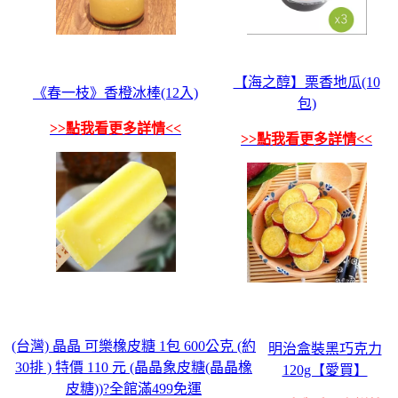
【海之醇】栗香地瓜(10
《春一枝》香橙冰棒(12入)
包)
>>點我看更多詳情<<
>>點我看更多詳情<<
(台灣) 晶晶 可樂橡皮糖 1包 600公克 (約
明治盒裝黑巧克力
30排 ) 特價 110 元 (晶晶象皮糖(晶晶橡
120g【愛買】
皮糖))?全館滿499免運