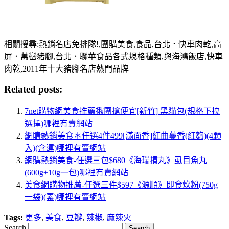
相關搜尋:熱銷名店免排隊!,團購美食,食品,台北．快車肉乾,高
屏．萬巒豬腳,台北．聯華食品各式規格種類,與海鴻飯店,快車
肉乾,2011年十大豬腳名店熱門品牌
Related posts:
7net購物網美食推薦揪團搶便宜[新竹] 黑貓包(規格下拉
選擇)哪裡有賣網站
網購熱銷美食＊任選4件499[滿面香]紅曲蔓香(紅麴)(4顆
入)(含運)哪裡有賣網站
網購熱銷美食-任選三包$680《海瑞摃丸》虱目魚丸
(600g±10g一包)哪裡有賣網站
美食網購物推薦-任選三件$597《源順》即食炊粉(750g
一袋)(素)哪裡有賣網站
Tags:
更多
,
美食
,
豆瓣
,
辣椒
,
麻辣火
Search