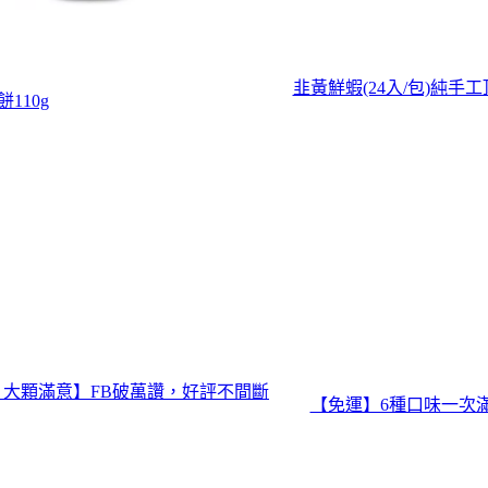
韭黃鮮蝦(24入/包)純手
110g
，大顆滿意】FB破萬讚，好評不間斷
【免運】6種口味一次滿