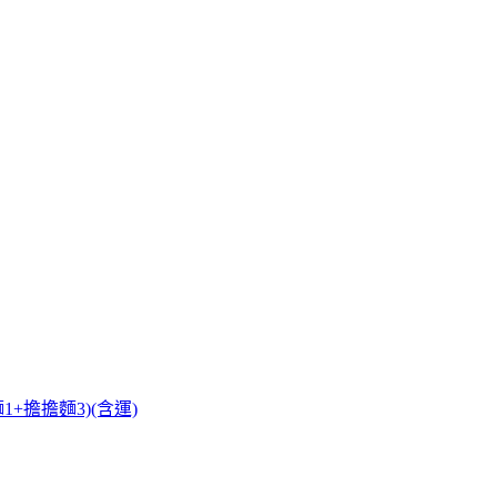
+擔擔麵3)(含運)