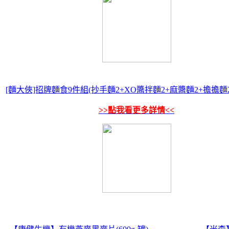
[麵大俠]招牌麵食9件組(抄手麵2+XO醬拌麵2+麻醬麵2+擔擔麵2
>>點我看更多詳情<<