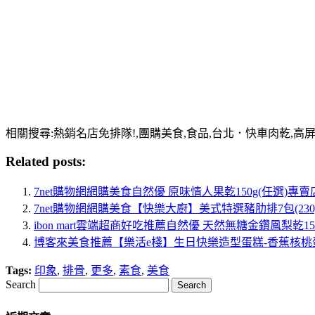
相關搜尋:熱銷名店免排隊!,團購美食,食品,台北．快車肉乾,高
Related posts:
7net購物網網購美食自然優 原味情人果乾150g(任選)專賣
7net購物網網購美食【快樂大廚】美式特選豬肋排7包(230
ibon mart雲端超商好吃推薦自然優 天然無糖金鑽鳳梨乾1
博客來美食推薦【樂活e棧】生日快樂造型蛋糕-香蕉核桃蛋糕
Tags:
印象
,
排骨
,
更多
,
素食
,
美食
Search