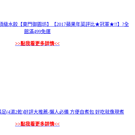
工頂級水餃【東門御園坊】【2017蘋果年菜評比★冠軍★!!】?全
館滿499免運
>>點我看更多詳情<<
足(4湯2乾)好評大推薦-懶人必備 方便自煮包 好吃就像現煮
>>點我看更多詳情<<