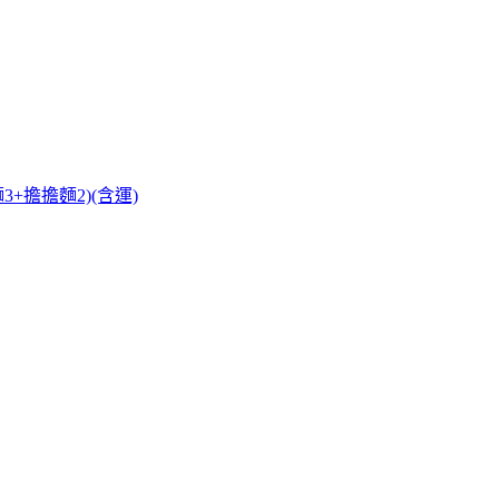
+擔擔麵2)(含運)