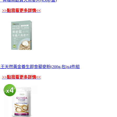
有機無麩質大燕麥片(450g-盒)
>>點我看更多詳情<<
天然黃金養生即食藜麥粉(200g-包)x4件組
>>點我看更多詳情<<