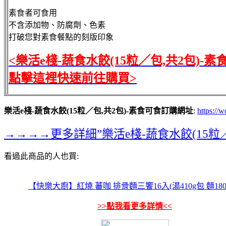
素食者可食用
不含添加物、防腐劑、色素
打破您對素食餐點的刻版印象
<樂活e棧-蔬食水餃(15粒／包,共2包)-素
點擊這裡快速前往購買>
樂活e棧-蔬食水餃(15粒／包,共2包)-素食可食訂購網址
:
https://
→→→→更多詳細”樂活e棧-蔬食水餃(15粒
看過此商品的人也買:
【快樂大廚】紅燒 蕃咖 排骨麵三饗16入(湯410g包 麵180
>>點我看更多詳情<<