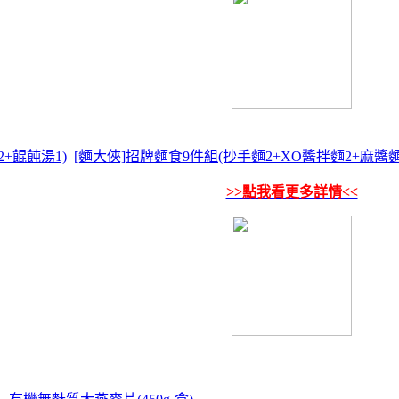
+餛飩湯1)
[麵大俠]招牌麵食9件組(抄手麵2+XO醬拌麵2+麻醬麵3
>>點我看更多詳情<<