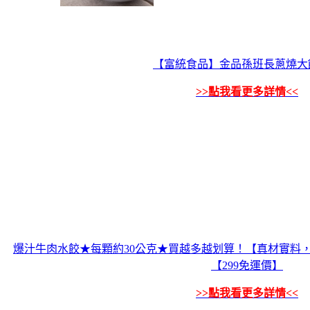
【富統食品】金品孫班長蔥燒大餅
>>點我看更多詳情<<
爆汁牛肉水餃★每顆約30公克★買越多越划算！【真材實料
【299免運價】
>>點我看更多詳情<<