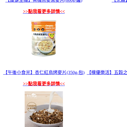
【康健生機】有機燕麥黑麥片(600g-罐)
【米森】
>>點我看更多詳情<<
【午後小食光】杏仁紅烏烤麥片(350g-包)
【樸優樂活】五穀之王
>>點我看更多詳情<<