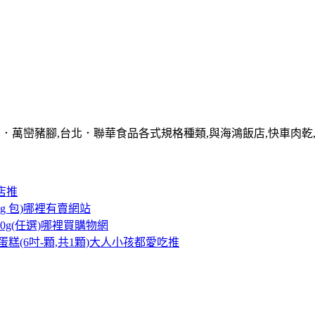
屏．萬巒豬腳,台北．聯華食品各式規格種類,與海鴻飯店,快車肉乾,
店推
g 包)哪裡有賣網站
50g(任選)哪裡買購物網
(6吋-顆,共1顆)大人小孩都愛吃推