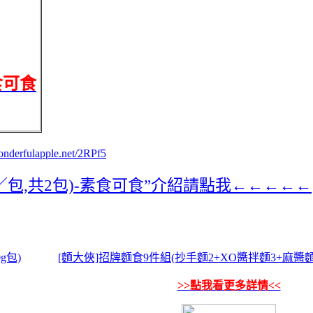
食可食
wonderfulapple.net/2RPf5
／包,共2包)-素食可食”介紹請點我←←←←←
g包)
[麵大俠]招牌麵食9件組(抄手麵2+XO醬拌麵3+麻醬麵1
>>點我看更多詳情<<