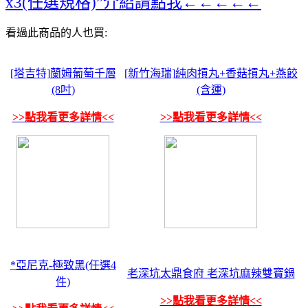
x3(任選規格)”介紹請點我←←←←←
看過此商品的人也買:
[塔吉特]蘭姆葡萄千層
[新竹海瑞]純肉摃丸+香菇摃丸+燕餃
(8吋)
(含運)
>>點我看更多詳情<<
>>點我看更多詳情<<
*亞尼克-極致黑(任選4
老深坑太鼎食府 老深坑麻辣雙寶鍋
件)
>>點我看更多詳情<<