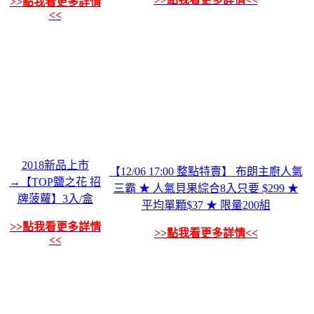
>>點我看更多詳情
<<
2018新品上市
【12/06 17:00 整點特賣】 布朗主廚人氣
→【TOP鹽之花 招
三霸 ★ 人氣貝果綜合8入只要 $299 ★
牌菠蘿】3入/盒
平均單顆$37 ★ 限量200組
>>點我看更多詳情
>>點我看更多詳情<<
<<