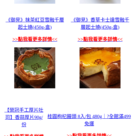
《御見》抹茶紅豆雪融千層
《御見》香草卡士達雪融千
起士燒(450g-盒)
層起士燒(450g-盒)
>>點我看更多詳情<<
>>點我看更多詳情<<
【榮冠手工厚片吐
桂圓枸杞饅頭 8入/包 480g｜?全館滿499
司】香蒜厚片90g/
免運
份
>>點我看更多詳情<<