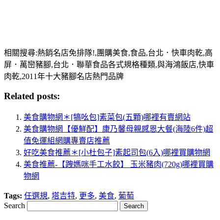
相關搜尋:熱銷名店免排隊!,團購美食,食品,台北．快車肉乾,高
屏．萬巒豬腳,台北．聯華食品各式規格種類,與海鴻飯店,快車
肉乾,2011年十大豬腳名店熱門品牌
Related posts:
美食購物網＊[犒吆包]素菜包(五顆)哪裡有賣網站
美食購物網【優鮮配】康乃馨母親感恩大餐(海陸6件)超
值免運組網購專賣店推薦
好吃美食推薦＊[小杜包子]素起司包(6入)哪裡買購物網
美食推薦-【跩媽咪手工水餃】 玉米豬肉(720g)哪裡買購
物網
Tags:
任選規
,
塔吉特
,
更多
,
美食
,
葡萄
Search