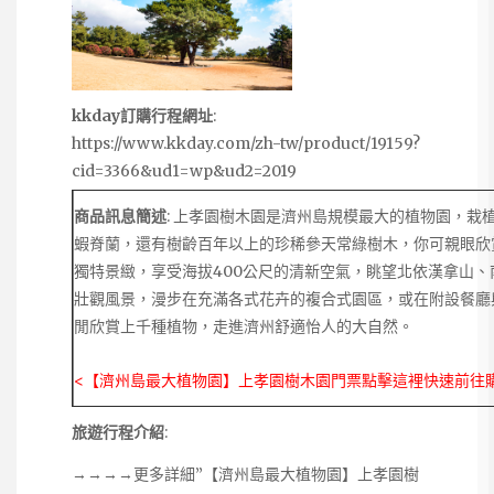
kkday訂購行程網址
:
https://www.kkday.com/zh-tw/product/19159?
cid=3366&ud1=wp&ud2=2019
商品訊息簡述
: 上孝園樹木園是濟州島規模最大的植物園，栽
蝦脊蘭，還有樹齡百年以上的珍稀參天常綠樹木，你可親眼欣
獨特景緻，享受海拔400公尺的清新空氣，眺望北依漢拿山、
壯觀風景，漫步在充滿各式花卉的複合式園區，或在附設餐廳
閒欣賞上千種植物，走進濟州舒適怡人的大自然。
<【濟州島最大植物園】上孝園樹木園門票點擊這裡快速前往
旅遊行程介紹
:
→→→→更多詳細”【濟州島最大植物園】上孝園樹