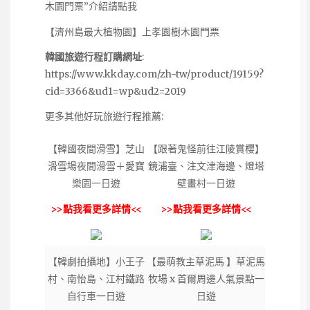
木園門票”介紹請點我
【濟州島最大植物園】上孝園樹木園門票
韓國旅遊行程訂購網址
:
https://www.kkday.com/zh-tw/product/19159?
cid=3366&ud1=wp&ud2=2019
更多其他好玩旅遊行程推薦:
【韓國夜間滑雪】芝山
【跟著鬼怪前往江陵賞櫻】
滑雪場夜間滑雪＋愛寶
鏡浦臺、注文津海邊、燈塔
樂園一日遊
壁畫村一日遊
>>點我看更多詳情<<
>>點我看更多詳情<<
【韓劇拍攝地】小王子
【最萌教主草泥馬 】草泥馬
村、南怡島、江村鐵路
牧場 x 首爾周邊人氣景點一
自行車一日遊
日遊