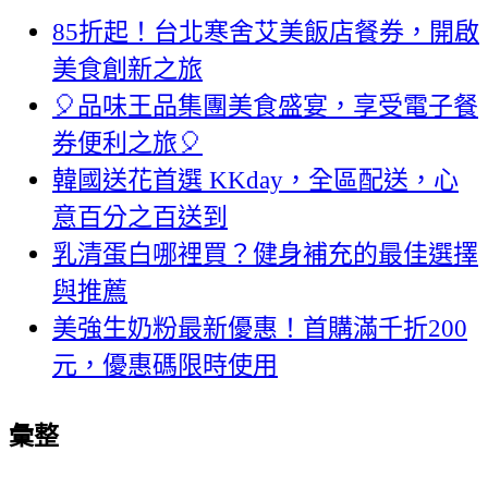
85折起！台北寒舍艾美飯店餐券，開啟
美食創新之旅
🎈品味王品集團美食盛宴，享受電子餐
券便利之旅🎈
韓國送花首選 KKday，全區配送，心
意百分之百送到
乳清蛋白哪裡買？健身補充的最佳選擇
與推薦
美強生奶粉最新優惠！首購滿千折200
元，優惠碼限時使用
彙整