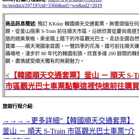
tw/product/19719?cid=3366&ud1=wp&ud2=2019
商品訊息簡述
: 預訂 KKday 韓國順天交通套票，無需煩惱任
題，從釜山搭乘 S-Train 前往順天市區，沿途欣賞從慶尚南
道的絕美景緻，乘坐隨上隨下的市區觀光巴士，走訪全國自
寶庫——順天灣國家庭園，一覽四季的花海，還可前往順天
攝場地，漫步於 80 年代的韓國街頭，欣賞多達 200 餘間的韓
觀，盡情感受順天獨有的無窮魅力。
<【韓國順天交通套票】釜山 － 順天 S-Tr
市區觀光巴士車票點擊這裡快速前往購買
旅遊行程介紹
:
→→→→更多詳細”【韓國順天交通套票】
釜山 － 順天 S-Train 市區觀光巴士車票”介