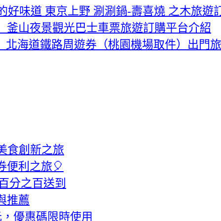
的好味道 東京上野 涮涮鍋-壽喜燒 之木旅遊
】釜山夜景觀光巴士車票旅遊訂購平台介紹
SS】北海道鐵路周遊券（桃園機場取件）出門
美食創新之旅
券便利之旅🎈
意百分之百送到
與推薦
元，優惠碼限時使用