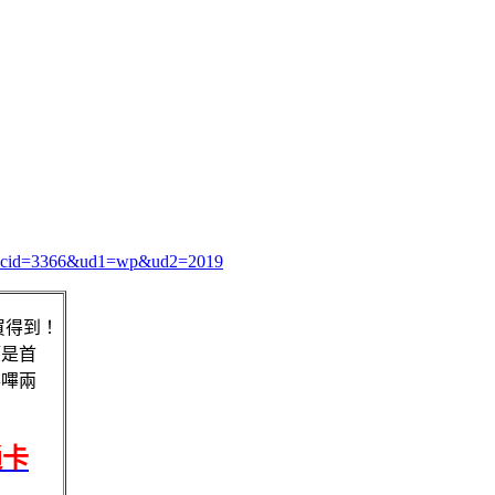
61?cid=3366&ud1=wp&ud2=2019
也買得到！
管是首
嗶嗶兩
通卡