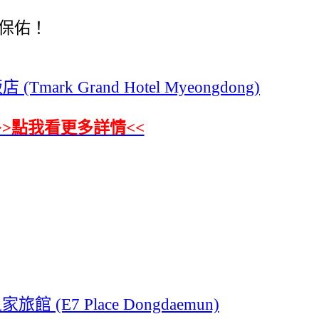
保佑！
Tmark Grand Hotel Myeongdong)
>>點我看更多詳情<<
館 (E7 Place Dongdaemun)