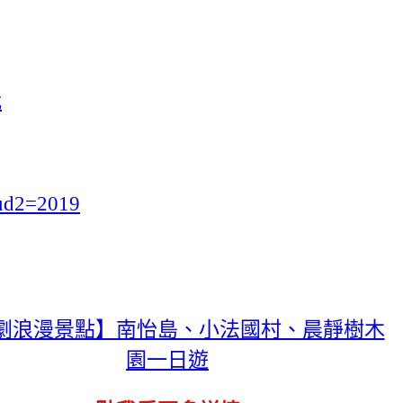
我
ud2=2019
劇浪漫景點】南怡島、小法國村、晨靜樹木
園一日遊