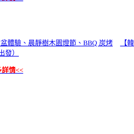
盆體驗、晨靜樹木園燈節、BBQ 炭烤
【韓
出發）
多詳情<<