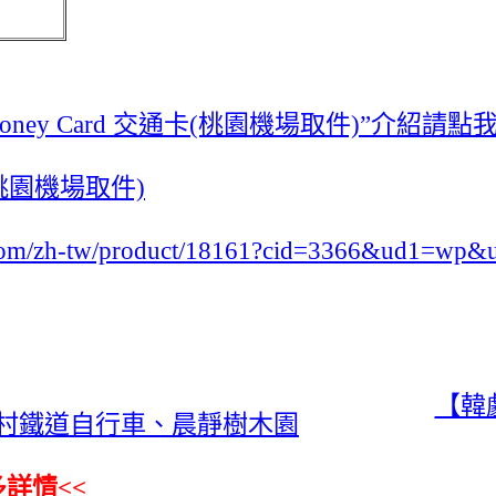
ey Card 交通卡(桃園機場取件)”介紹請點
(桃園機場取件)
.com/zh-tw/product/18161?cid=3366&ud1=wp&
【韓
村鐵道自行車、晨靜樹木園
多詳情<<