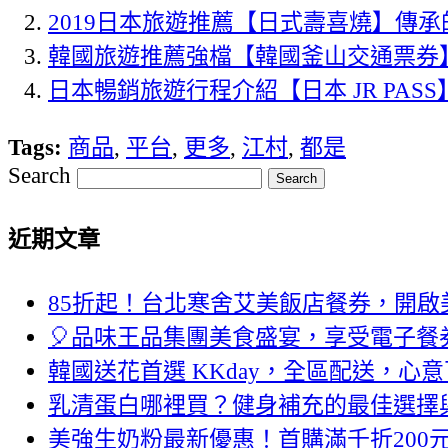
2019日本旅遊推薦【日式壽喜燒】傳承
韓國旅遊推薦強檔【韓國釜山交通票券
日本暢銷旅遊行程介紹【日本 JR PA
Tags:
商品
,
平台
,
更多
,
江村
,
都是
Search
近期文章
85折起！台北寒舍艾美飯店餐券，開啟
🎈品味王品集團美食盛宴，享受電子餐
韓國送花首選 KKday，全區配送，心
乳清蛋白哪裡買？健身補充的最佳選擇
美強生奶粉最新優惠！首購滿千折200