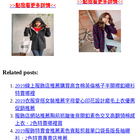
>>點我看更多詳情<<
>>點我看更多詳情<<
Related posts:
2019線上服飾店推薦購買高含棉英倫格子半開襟釦襯衫
特賣哪裡
2019衣服穿搭女裝推薦字母愛心印花設計磨毛上衣優惠
促銷推薦
服飾店網站推薦胸前抓皺後背開釦素色交叉高翻領棉感
上衣．2色特賣哪裡買
2019服飾特賣會推薦素色寬鬆剪裁單口袋長版長袖襯
衫．2色特賣專賣店推薦