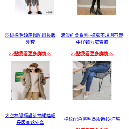
羽絨棉毛領連帽防風長版
浪漫約會系列~褲腳不規則剪裁
外套
牛仔彈力窄管褲
>>點我看更多詳情<<
>>點我看更多詳情<<
太空棉弧擺設計抽繩連帽
格紋配色磨毛長版襯衫/洋裝
長版寬鬆外套