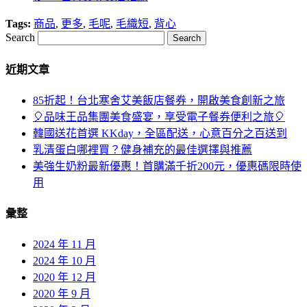
Tags:
商品
,
更多
,
毛呢
,
毛織短
,
背心
Search
近期文章
85折起！台北寒舍艾美飯店餐券，開啟美食創新之旅
🎈品味王品集團美食盛宴，享受電子餐券便利之旅🎈
韓國送花首選 KKday，全區配送，心意百分之百送到
乳清蛋白哪裡買？健身補充的最佳選擇與推薦
美強生奶粉最新優惠！首購滿千折200元，優惠碼限時使
用
彙整
2024 年 11 月
2024 年 10 月
2020 年 12 月
2020 年 9 月