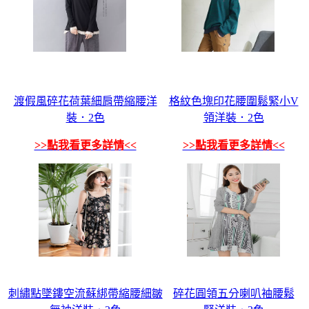
渡假風碎花荷葉細肩帶縮腰洋
格紋色塊印花腰圍鬆緊小V
裝．2色
領洋裝．2色
>>點我看更多詳情<<
>>點我看更多詳情<<
刺繡點墜鏤空流蘇綁帶縮腰細皺
碎花圓領五分喇叭袖腰鬆