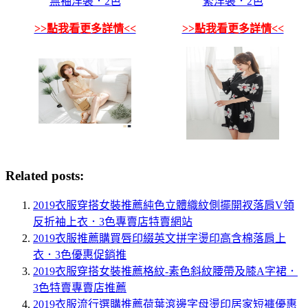
無袖洋裝．2色
緊洋裝．2色
>>點我看更多詳情<<
>>點我看更多詳情<<
Related posts:
2019衣服穿搭女裝推薦純色立體織紋側擺開衩落肩V領
反折袖上衣．3色專賣店特賣網站
2019衣服推薦購買唇印綴英文拼字燙印高含棉落肩上
衣．3色優惠促銷推
2019衣服穿搭女裝推薦格紋-素色斜紋腰帶及膝A字裙．
3色特賣專賣店推薦
2019衣服流行選購推薦荷葉滾邊字母燙印居家短褲優惠