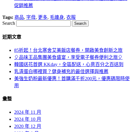
促銷推薦
Tags:
商品
,
字母
,
更多
,
毛連身
,
衣服
Search
近期文章
85折起！台北寒舍艾美飯店餐券，開啟美食創新之旅
🎈品味王品集團美食盛宴，享受電子餐券便利之旅🎈
韓國送花首選 KKday，全區配送，心意百分之百送到
乳清蛋白哪裡買？健身補充的最佳選擇與推薦
美強生奶粉最新優惠！首購滿千折200元，優惠碼限時使
用
彙整
2024 年 11 月
2024 年 10 月
2020 年 12 月