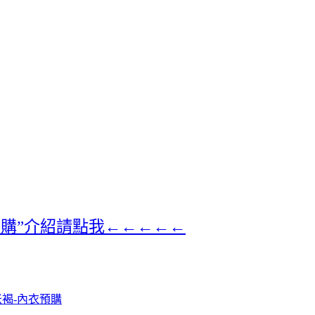
預購”介紹請點我←←←←←
米褐-內衣預購