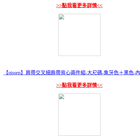
>>點我看更多詳情<<
【nissen】肩帶交叉細肩帶背心兩件組-大尺碼-象牙色＋黑色-
>>點我看更多詳情<<