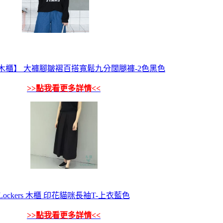
ers 木櫃】 大褲腳皺褶百搭寬鬆九分闊腿褲-2色黑色
>>點我看更多詳情<<
Lockers 木櫃 印花貓咪長袖T-上衣藍色
>>點我看更多詳情<<