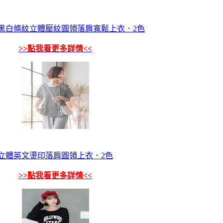
黑白條紋立體壓紋圓領落肩寬鬆上衣．2色
>>點我看更多詳情<<
立體英文燙印落肩圓領上衣．2色
>>點我看更多詳情<<