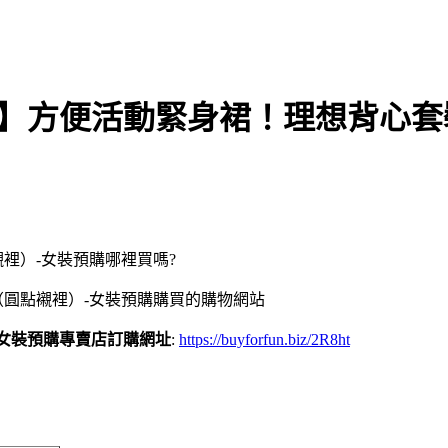
ssen】方便活動緊身裙！理想背心
襯裡）-女裝預購哪裡買嗎?
色（圓點襯裡）-女裝預購購買的購物網站
）-女裝預購專賣店訂購網址
:
https://buyforfun.biz/2R8ht