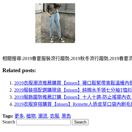
相關搜尋:2019春夏服裝流行趨勢,2019秋冬流行趨勢,2019春夏流行款
Related posts:
2019衣服潮流推薦購買【nissen】襪口鬆緊帶寬鬆溫
2019服裝搭配選購現貨【nissen】純棉水手領七分袖T
2019服飾趨勢推薦訂購【nissen】十人十適-防止搖擺
2019衣服穿搭購買【nissen】Reinette人造皮草口
Tags:
更多
,
植物
,
潮流
,
衣服
,
黑色
Search