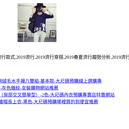
式,2019流行,2019流行穿搭,2019春夏流行趨勢分析,2019流行色
暖內側絨毛水手襪八雙組-基本款-大尺碼預購線上選購專
恤衫-灰色雜紋-女裝購物網站推薦
內衣（背部交叉簡單型）-2色-大尺碼內衣預購專賣店特賣網站
袋內刷毛連帽長上衣-黑色-大尺碼預購哪裡買的到便宜推薦