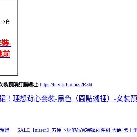
背心套
裝-
速前
-女裝預購訂購網址
:
https://buyforfun.biz/2R8ht
緊身裙！理想背心套裝-黑色（圓點襯裡）-女裝
衣預購
SALE【nissen】方便下身單品寬襯褲兩件組-大碼-黑＋