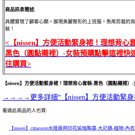
商品訊息簡述
:
具體實現了顧客心願。展現美麗臀形的上班服。魚尾剪裁的
裝！
<【nissen】方便活動緊身裙！理想背心套
黑色（圓點襯裡）-女裝預購點擊這裡快
往購買>
【nissen】方便活動緊身裙！理想背心套裝-黑色（圓點襯裡）
→→→→更多詳細”【nissen】方便活動
看過此商品的人也買:
【nissen】cittaroom水陸兩用印花瑜珈胸罩-大尺碼-植物-內